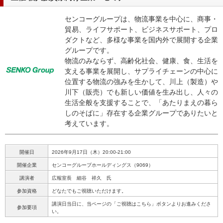
センコーグループは、物流事業を中心に、商事・
貿易、ライフサポート、ビジネスサポート、プロ
ダクトなど、多様な事業を国内外で展開する企業
グループです。
物流のみならず、高齢化社会、健康、食、生活を
支える事業を展開し、サプライチェーンの中心に
位置する物流の強みを生かして、川上（製造）や
川下（販売）でも新しい価値を生み出し、人々の
生活全般を支援することで、「あたりまえの暮ら
しのそばに」存在する企業グループでありたいと
考えています。
開催日
2026年9月17日（木）20:00-21:00
開催企業
センコーグループホールディングス（9069）
講演者
広報室長 細谷 祥久 氏
参加資格
どなたでもご視聴いただけます。
講演日当日に、当ページの「ご視聴はこちら」ボタンよりお進みくださ
参加要項
い。