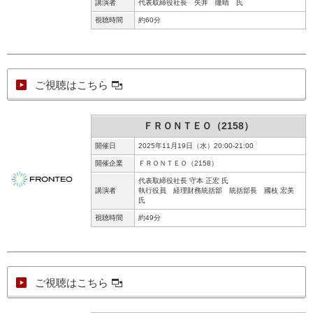
講演者
代表取締役社長 矢井 隆晴 氏
視聴時間
約60分
ご視聴はこちら
ＦＲＯＮＴＥＯ（2158）
開催日
2025年11月19日（水）20:00-21:00
開催企業
ＦＲＯＮＴＥＯ（2158）
代表取締役社長 守本 正宏 氏
講演者
執行役員 経理財務統括部 統括部長 國枝 宏美
氏
視聴時間
約49分
ご視聴はこちら