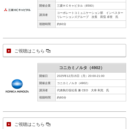
開催企業
三菱ＨＣキャピタル（8593）
コーポレートコミュニケーション部 インベスター
講演者
リレーションズグループ 次長 田窪 卓世 氏
視聴時間
約60分
ご視聴はこちら
コニカミノルタ（4902）
開催日
2025年12月15日（月）20:00-21:00
開催企業
コニカミノルタ（4902）
講演者
代表執行役社長 兼 CEO 大幸 利充 氏
視聴時間
約60分
ご視聴はこちら