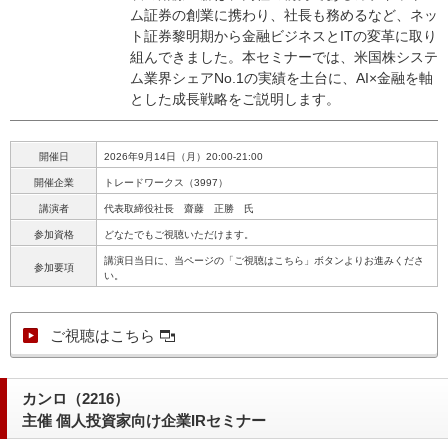
ム証券の創業に携わり、社長も務めるなど、ネッ
ト証券黎明期から金融ビジネスとITの変革に取り
組んできました。本セミナーでは、米国株システ
ム業界シェアNo.1の実績を土台に、AI×金融を軸
とした成長戦略をご説明します。
開催日
2026年9月14日（月）20:00-21:00
開催企業
トレードワークス（3997）
講演者
代表取締役社長 齋藤 正勝 氏
参加資格
どなたでもご視聴いただけます。
講演日当日に、当ページの「ご視聴はこちら」ボタンよりお進みくださ
参加要項
い。
ご視聴はこちら
カンロ（2216）
主催 個人投資家向け企業IRセミナー