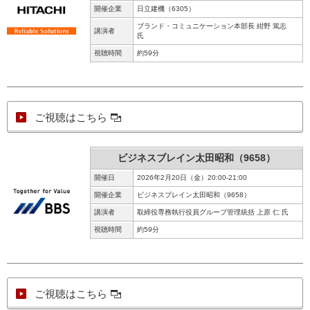
開催企業
日立建機（6305）
ブランド・コミュニケーション本部長 紺野 篤志
講演者
氏
視聴時間
約59分
ご視聴はこちら
ビジネスブレイン太田昭和（9658）
開催日
2026年2月20日（金）20:00-21:00
開催企業
ビジネスブレイン太田昭和（9658）
講演者
取締役専務執行役員グループ管理統括 上原 仁 氏
視聴時間
約59分
ご視聴はこちら