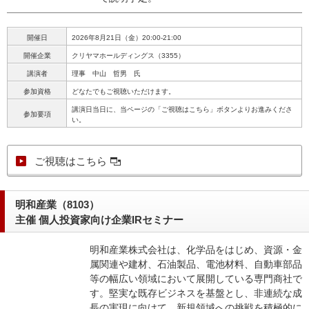
開催日
2026年8月21日（金）20:00-21:00
開催企業
クリヤマホールディングス（3355）
講演者
理事 中山 哲男 氏
参加資格
どなたでもご視聴いただけます。
講演日当日に、当ページの「ご視聴はこちら」ボタンよりお進みくださ
参加要項
い。
ご視聴はこちら
明和産業（8103）
主催 個人投資家向け企業IRセミナー
明和産業株式会社は、化学品をはじめ、資源・金
属関連や建材、石油製品、電池材料、自動車部品
等の幅広い領域において展開している専門商社で
す。堅実な既存ビジネスを基盤とし、非連続な成
長の実現に向けて、新規領域への挑戦を積極的に