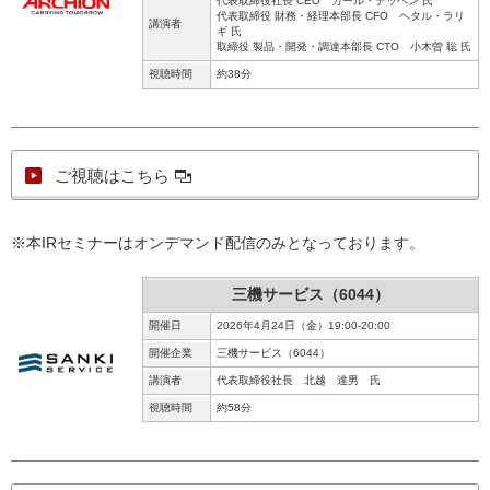
代表取締役社長 CEO カール・デッペン 氏
代表取締役 財務・経理本部長 CFO ヘタル・ラリ
講演者
ギ 氏
取締役 製品・開発・調達本部長 CTO 小木曽 聡 氏
視聴時間
約38分
ご視聴はこちら
※本IRセミナーはオンデマンド配信のみとなっております。
三機サービス（6044）
開催日
2026年4月24日（金）19:00-20:00
開催企業
三機サービス（6044）
講演者
代表取締役社長 北越 達男 氏
視聴時間
約58分