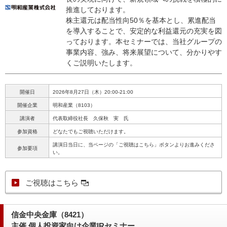
推進しております。
株主還元は配当性向50％を基本とし、累進配当
を導入することで、安定的な利益還元の充実を図
っております。本セミナーでは、当社グループの
事業内容、強み、将来展望について、分かりやす
くご説明いたします。
開催日
2026年8月27日（木）20:00-21:00
開催企業
明和産業（8103）
講演者
代表取締役社長 久保秋 実 氏
参加資格
どなたでもご視聴いただけます。
講演日当日に、当ページの「ご視聴はこちら」ボタンよりお進みくださ
参加要項
い。
ご視聴はこちら
信金中央金庫（8421）
主催 個人投資家向け企業IRセミナー