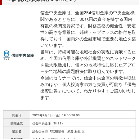
信金中央金庫は、全国254信用金庫の中央金融機
関であるとともに、30兆円の資金を擁する国内
有数の機関投資家です。財務基盤の健全性・安定
性の高さを背景に、邦銀トップクラスの格付を取
得しており、国内外の金融市場で重要な地位を築
いています。
当庫は、持続可能な地域社会の実現に貢献するた
め、全国の信用金庫や外部機関とのネットワーク
を最大限活用し、個々の地域特性に応じたアプロ
ーチで地域の課題解決に取り組んでいます。
今回のセミナーでは、信金中央金庫の特徴や取組
みのほか、個人投資家の方も売買が可能な「優先
出資証券」について、わかりやすくご説明いたし
ます。
開催日
2026年9月4日（金）19:00-20:00
開催企業
信金中央金庫（8421）
講演者
総合企画部 IR広報室長 武藤 雅俊 氏