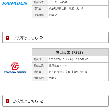
開催企業
カナデン（8081）
講演者
代表取締役社長 守屋 太 氏
視聴時間
約39分
ご視聴はこちら
豊田合成（7282）
開催日
2026年7月10日（金）18:00-18:45
開催企業
豊田合成（7282）
講演者
経理部 企画室 室長 小田切 秀樹 氏
視聴時間
約45分
ご視聴はこちら