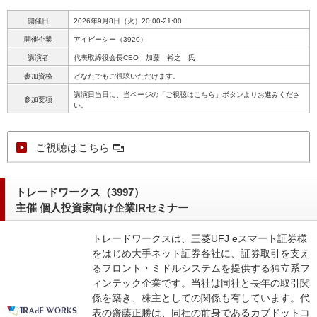
開催日
2026年9月8日（火）20:00-21:00
開催企業
アイビーシー（3920）
講演者
代表取締役会長CEO 加藤 裕之 氏
参加資格
どなたでもご視聴いただけます。
講演日当日に、当ページの「ご視聴はこちら」ボタンよりお進みくださ
参加要項
い。
ご視聴はこちら
トレードワークス（3997）
主催 個人投資家向け企業IRセミナー
トレードワークスは、三菱UFJ eスマート証券様
をはじめ大手ネット証券各社に、証券取引を支え
るフロント・ミドルシステムを提供する独立系フ
ィンテック企業です。当社は同社と長年の取引関
係を築き、株主としての関係も有しています。代
表の齋藤正勝は、同社の前身であるカブドットコ