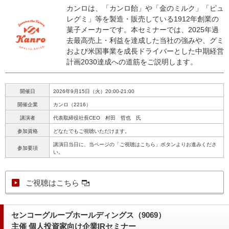
カンロは、「カンロ飴」や「金のミルク」「ピュ
レグミ」等を製造・販売している1912年創業の
菓子メーカーです。本セミナーでは、2025年過
去最高売上・利益を達成した当社の強みや、グミ
および米国事業を成長ドライバーとした中期経営
計画2030達成への道筋をご説明します。
開催日
2026年9月15日（火）20:00-21:00
開催企業
カンロ（2216）
講演者
代表取締役社長CEO 村田 哲也 氏
参加資格
どなたでもご視聴いただけます。
講演日当日に、当ページの「ご視聴はこちら」ボタンよりお進みくださ
参加要項
い。
ご視聴はこちら
センコーグループホールディングス（9069）
主催 個人投資家向け企業IRセミナー