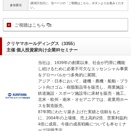
講演日当日に、当ページの「ご視聴はこちら」ボタンよりお進みくださ
参加要項
い。
ご視聴はこちら
クリヤマホールディングス（3355）
主催 個人投資家向け企業IRセミナー
当社は、1939年の創業以来、社会が円滑に機能
し続けるために必要不可欠なエッセンシャル事業
をグローバルかつ多角的に展開。
アジア・日本において、建機・農機・船舶・プラ
ント向けゴム・樹脂製品等を販売し、商業施設・
鉄道施設・スポーツ施設等に床材を販売・施工。
北米・欧州・南米・オセアニアでは、産業用ホー
スを製造販売。
87年間にわたり築き上げた実績と信頼をもと
に、2004年の上場後、売上高約2倍、営業利益約
4倍に成長。今後の成長戦略についても本セミナ
ーで説明予定。