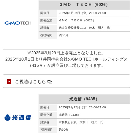
ＧＭＯ ＴＥＣＨ（6026）
開催日
2025年9月26日（金）20:00-21:00
開催企業
ＧＭＯ ＴＥＣＨ（6026）
講演者
代表取締役社長CEO 鈴木 明人 氏
視聴時間
約60分
※2025年9月29日上場廃止となりました。
2025年10月1日より共同持株会社のGMO TECHホールディングス
（415Ａ）が設立及び上場しております。
ご視聴はこちら
光通信（9435）
開催日
2025年9月25日（木）20:00-21:00
開催企業
光通信（9435）
講演者
常務執行役員 大和田 征矢 氏
視聴時間
約60分