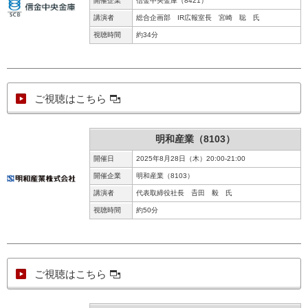
開催企業
信金中央金庫（8421）
講演者
総合企画部 IR広報室長 宮崎 聡 氏
視聴時間
約34分
ご視聴はこちら
明和産業（8103）
開催日
2025年8月28日（木）20:00-21:00
開催企業
明和産業（8103）
講演者
代表取締役社長 𠮷田 毅 氏
視聴時間
約50分
ご視聴はこちら