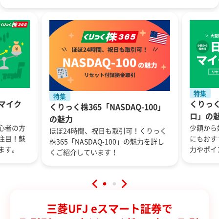
特集
特集
5マイク
くりっく
くりっく株365「NASDAQ-100」
ロ」の
の魅力
心者の方
少額から
ほぼ24時間、祝日も取引可！くりっく
注目！魅
にもおす
株365「NASDAQ-100」の魅力を詳し
ます。
力やポイ
くご紹介しています！
三菱UFJ eスマート証券で