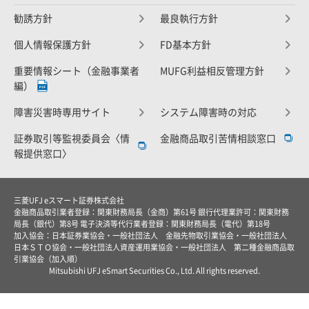
勧誘方針
最良執行方針
個人情報保護方針
FD基本方針
重要情報シート（金融事業者
MUFG利益相反管理方針
編）
障害災害時専用サイト
システム障害時の対応
証券取引等監視委員会〈情
金融商品取引苦情相談窓口
報提供窓口〉
三菱UFJ eスマート証券株式会社
金融商品取引業者登録：関東財務局長（金商）第61号 銀行代理業許可：関東財務
局長（銀代）第8号 電子決済等代行業者登録：関東財務局長（電代）第18号
加入協会：日本証券業協会・一般社団法人 金融先物取引業協会・一般社団法人
日本ＳＴＯ協会・一般社団法人資産運用業協会・一般社団法人 第二種金融商品取
引業協会（加入順）
Mitsubishi UFJ eSmart Securities Co., Ltd. All rights reserved.