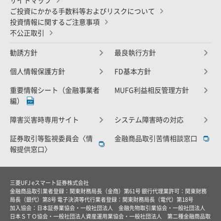
サイトマップ
ご投資にかかる手数料等およびリスクについて
投資情報に関するご注意事項
不公正取引
勧誘方針
最良執行方針
個人情報保護方針
FD基本方針
重要情報シート（金融事業者
MUFG利益相反管理方針
編）
障害災害時専用サイト
システム障害時の対応
証券取引等監視委員会〈情
金融商品取引苦情相談窓口
報提供窓口〉
三菱UFJ eスマート証券株式会社
金融商品取引業者登録：関東財務局長（金商）第61号 銀行代理業許可：関東財務
局長（銀代）第8号 電子決済等代行業者登録：関東財務局長（電代）第18号
加入協会：日本証券業協会・一般社団法人 金融先物取引業協会・一般社団法人
日本ＳＴＯ協会・一般社団法人資産運用業協会・一般社団法人 第二種金融商品取