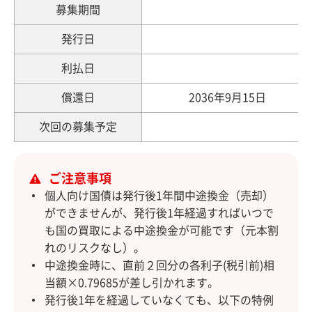
募集期間
2
発行日
利払日
償還日
2036年9月15日
次回の募集予定
ご注意事項
個人向け国債は発行後1年間中途換金（売却）
ができませんが、発行後1年経過すればいつで
も国の買取による中途換金が可能です（元本割
れのリスクなし）。
中途換金時に、直前２回分の各利子(税引前)相
当額×0.79685が差し引かれます。
発行後1年を経過していなくても、以下の特例