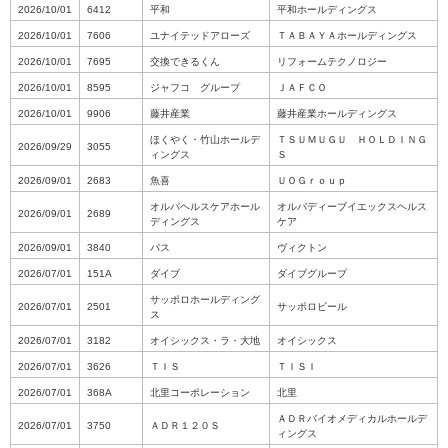
2026/10/01
6412
平和
平和ホールディングス
2026/10/01
7606
ユナイテッドアローズ
ＴＡＢＡＹＡホールディングス
2026/10/01
7695
交換できるくん
リフォームテクノロジー
2026/10/01
8595
ジャフコ グループ
ＪＡＦＣＯ
2026/10/01
9906
藤井産業
藤井産業ホールディングス
ほくやく・竹山ホールデ
ＴＳＵＭＵＧＵ ＨＯＬＤＩＮＧ
2026/09/29
3055
ィングス
Ｓ
2026/09/01
2683
魚喜
ＵＯＧｒｏｕｐ
オルバヘルスケアホール
オルバディーブイエックスヘルス
2026/09/01
2689
ディングス
ケア
2026/09/01
3840
パス
ヴィクトン
2026/07/01
151A
ダイブ
ダイブグループ
サッポロホールディング
2026/07/01
2501
サッポロビール
ス
2026/07/01
3182
オイシックス・ラ・大地
オイシックス
2026/07/01
3626
ＴＩＳ
ＴＩＳＩ
2026/07/01
368A
北里コーポレーション
北里
ＡＤＲバイオメディカルホールデ
2026/07/01
3750
ＡＤＲ１２０Ｓ
ィングス