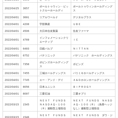
ポールトゥウィン・ピッ
ポールトゥウィンホールディング
2022/04/25
3657
トクルーホールディ
ス
2022/04/01
3691
リアルワールド
デジタルプラス
2022/04/01
4208
宇部興産
ＵＢＥ
2022/04/01
4506
大日本住友製薬
住友ファーマ
インフォメーションクリ
2022/04/01
4769
ＩＣ
エーティブ
2022/04/01
6493
日鍛バルブ
ＮＩＴＴＡＮ
2022/04/01
6752
パナソニック
パナソニック ホールディングス
ポピンズホールディング
2022/04/01
7358
ポピンズ
ス
2022/04/01
7455
三城ホールディングス
パリミキホールディングス
2022/04/01
7745
エー・アンド・デイ
Ａ＆Ｄホロンホールディングス
2022/04/01
8056
日本ユニシス
ＢＩＰＲＯＧＹ
2022/04/01
8097
三愛石油
三愛オブリ
ＮＥＸＴ ＦＵＮＤＳ
ＮＥＸＴ ＦＵＮＤＳ ＮＡＳＤ
2022/03/15
1545
ＮＡＳＤＡＱ－１００
ＡＱ－１００（Ｒ）（為替ヘッジ
（Ｒ）連動型上場投信
なし）連動型上場投信
ＮＥＸＴ ＦＵＮＤＳ
ＮＥＸＴ ＦＵＮＤＳ ダウ・ジ
2022/03/15
1546