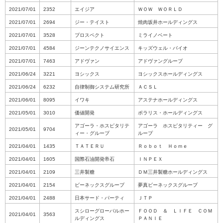
2021/07/01
2352
エイジア
ＷＯＷ ＷＯＲＬＤ
2021/07/01
2694
ジー・テイスト
焼肉坂井ホールディングス
2021/07/01
3528
プロスペクト
ミライノベート
2021/07/01
4584
ジーンテクノサイエンス
キッズウェル・バイオ
2021/07/01
7463
アドヴァン
アドヴァングループ
2021/06/24
3221
ヨシックス
ヨシックスホールディングス
2021/06/24
6232
自律制御システム研究所
ＡＣＳＬ
2021/06/01
8095
イワキ
アステナホールディングス
2021/05/01
3010
価値開発
ポラリス・ホールディングス
アゴーラ・ホスピタリテ
アゴーラ ホスピタリティー グ
2021/05/01
9704
ィー・グループ
ループ
2021/04/01
1435
ＴＡＴＥＲＵ
Ｒｏｂｏｔ Ｈｏｍｅ
2021/04/01
1605
国際石油開発帝石
ＩＮＰＥＸ
2021/04/01
2109
三井製糖
ＤＭ三井製糖ホールディングス
2021/04/01
2154
ビーネックスグループ
夢真ビーネックスグループ
2021/04/01
2488
日本サード・パーティ
ＪＴＰ
スシローグローバルホー
ＦＯＯＤ ＆ ＬＩＦＥ ＣＯＭ
2021/04/01
3563
ルディングス
ＰＡＮＩＥ