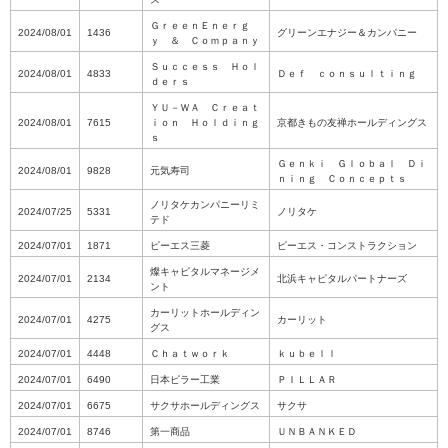
ＧｒｅｅｎＥｎｅｒｇ
2024/08/01
1436
グリーンエナジー＆カンパニー
ｙ ＆ Ｃｏｍｐａｎｙ
Ｓｕｃｃｅｓｓ Ｈｏｌ
2024/08/01
4833
Ｄｅｆ ｃｏｎｓｕｌｔｉｎｇ
ｄｅｒｓ
ＹＵ－ＷＡ Ｃｒｅａｔ
2024/08/01
7615
ｉｏｎ Ｈｏｌｄｉｎｇ
京都きもの友禅ホールディングス
ｓ
Ｇｅｎｋｉ Ｇｌｏｂａｌ Ｄｉ
2024/08/01
9828
元気寿司
ｎｉｎｇ Ｃｏｎｃｅｐｔｓ
ノリタケカンパニーリミ
2024/07/25
5331
ノリタケ
テド
2024/07/01
1871
ピーエス三菱
ピーエス・コンストラクション
燦キャピタルマネージメ
2024/07/01
2134
北浜キャピタルパートナーズ
ント
カーリットホールディン
2024/07/01
4275
カーリット
グス
2024/07/01
4448
Ｃｈａｔｗｏｒｋ
ｋｕｂｅｌｌ
2024/07/01
6490
日本ピラー工業
ＰＩＬＬＡＲ
2024/07/01
6675
サクサホールディングス
サクサ
2024/07/01
8746
第一商品
ＵＮＢＡＮＫＥＤ