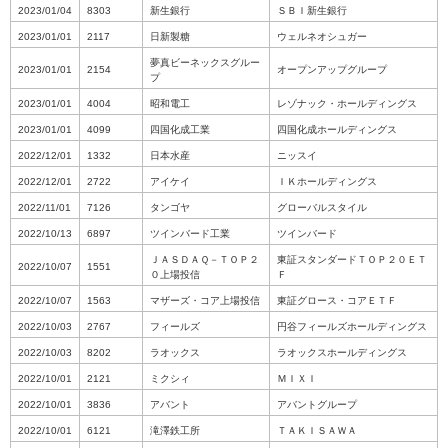
2023/01/04
8303
新生銀行
ＳＢＩ新生銀行
2023/01/01
2117
日新製糖
ウェルネオシュガー
夢真ビーネックスグルー
2023/01/01
2154
オープンアップグループ
プ
2023/01/01
4004
昭和電工
レゾナック・ホールディングス
2023/01/01
4099
四国化成工業
四国化成ホールディングス
2022/12/01
1332
日本水産
ニッスイ
2022/12/01
2722
アイケイ
ＩＫホールディングス
2022/11/01
7126
タンゴヤ
グローバルスタイル
2022/10/13
6897
ツインバード工業
ツインバード
ＪＡＳＤＡＱ－ＴＯＰ２
東証スタンダードＴＯＰ２０ＥＴ
2022/10/07
1551
０上場投信
Ｆ
2022/10/07
1563
マザーズ・コア上場投信
東証グロース・コアＥＴＦ
2022/10/03
2767
フィールズ
円谷フィールズホールディングス
2022/10/03
8202
ラオックス
ラオックスホールディングス
2022/10/01
2121
ミクシィ
ＭＩＸＩ
2022/10/01
3836
アバント
アバントグループ
2022/10/01
6121
滝澤鉄工所
ＴＡＫＩＳＡＷＡ