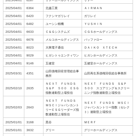
2025/04/01
6287
サトーホールディングス
サトー
2025/04/01
6364
北越工業
ＡＩＲＭＡＮ
2025/04/01
6420
フクシマガリレイ
ガリレイ
2025/04/01
6482
ユーシン精機
ＹＵＳＨＩＮ
2025/04/01
6633
Ｃ＆Ｇシステムズ
ＣＧＳホールディングス
2025/04/01
6676
メルコホールディングス
バッファロー
2025/04/01
8023
大興電子通信
ＤＡＩＫＯ ＸＴＥＣＨ
2025/04/01
9029
ヒガシトゥエンティワン
ヒガシホールディングス
2025/04/01
9146
五健堂
五健堂ホールディングス
山田債権回収管理総合事
2025/03/31
4351
山田再生系債権回収総合事務所
務所
ＮＥＸＴ ＦＵＮＤＳ
ＮＥＸＴ ＦＵＮＤＳ Ｓ＆Ｐ
2025/02/10
2635
Ｓ＆Ｐ ５００ ＥＳＧ
５００ スコアリング＆スクリー
指数連動型上場投信
ニング指数連動型上場投信
ＮＥＸＴ ＦＵＮＤＳ
ＮＥＸＴ ＦＵＮＤＳ ＭＳＣＩ
ＭＳＣＩジャパンカント
2025/02/03
2643
ジャパンカントリー指数（セレク
リーＥＳＧリーダーズ指
ト）連動型上場投信
数連動型上場投信
2025/01/01
3168
黒谷
ＭＥＲＦ
2025/01/01
3632
グリー
グリーホールディングス