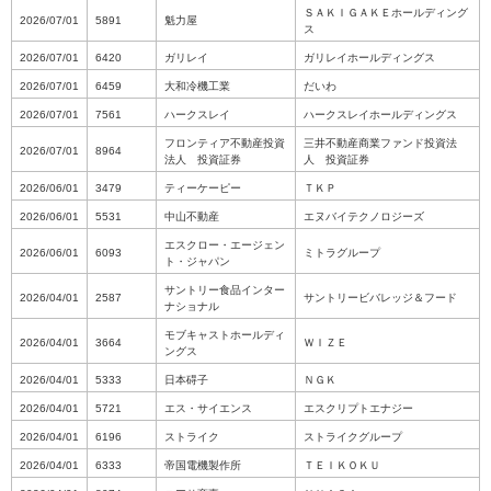
ＳＡＫＩＧＡＫＥホールディング
2026/07/01
5891
魁力屋
ス
2026/07/01
6420
ガリレイ
ガリレイホールディングス
2026/07/01
6459
大和冷機工業
だいわ
2026/07/01
7561
ハークスレイ
ハークスレイホールディングス
フロンティア不動産投資
三井不動産商業ファンド投資法
2026/07/01
8964
法人 投資証券
人 投資証券
2026/06/01
3479
ティーケーピー
ＴＫＰ
2026/06/01
5531
中山不動産
エヌバイテクノロジーズ
エスクロー・エージェン
2026/06/01
6093
ミトラグループ
ト・ジャパン
サントリー食品インター
2026/04/01
2587
サントリービバレッジ＆フード
ナショナル
モブキャストホールディ
2026/04/01
3664
ＷＩＺＥ
ングス
2026/04/01
5333
日本碍子
ＮＧＫ
2026/04/01
5721
エス・サイエンス
エスクリプトエナジー
2026/04/01
6196
ストライク
ストライクグループ
2026/04/01
6333
帝国電機製作所
ＴＥＩＫＯＫＵ