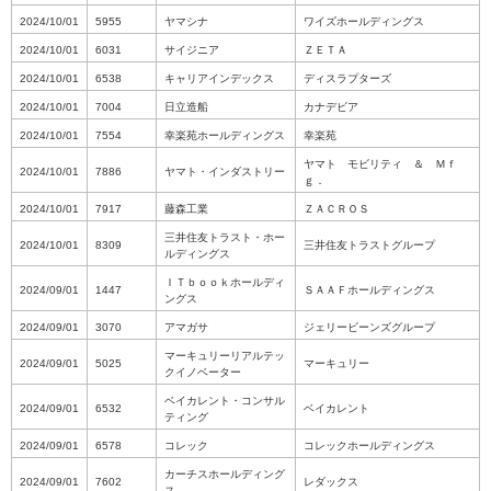
2024/10/01
5955
ヤマシナ
ワイズホールディングス
2024/10/01
6031
サイジニア
ＺＥＴＡ
2024/10/01
6538
キャリアインデックス
ディスラプターズ
2024/10/01
7004
日立造船
カナデビア
2024/10/01
7554
幸楽苑ホールディングス
幸楽苑
ヤマト モビリティ ＆ Ｍｆ
2024/10/01
7886
ヤマト・インダストリー
ｇ．
2024/10/01
7917
藤森工業
ＺＡＣＲＯＳ
三井住友トラスト・ホー
2024/10/01
8309
三井住友トラストグループ
ルディングス
ＩＴｂｏｏｋホールディ
2024/09/01
1447
ＳＡＡＦホールディングス
ングス
2024/09/01
3070
アマガサ
ジェリービーンズグループ
マーキュリーリアルテッ
2024/09/01
5025
マーキュリー
クイノベーター
ベイカレント・コンサル
2024/09/01
6532
ベイカレント
ティング
2024/09/01
6578
コレック
コレックホールディングス
カーチスホールディング
2024/09/01
7602
レダックス
ス