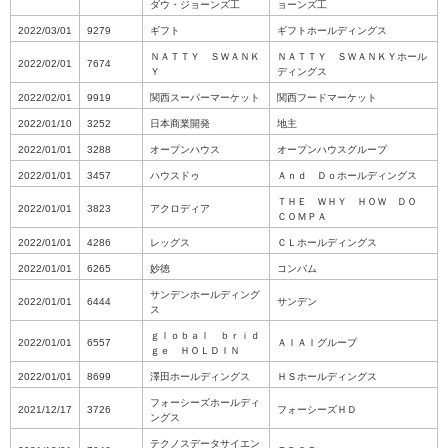
ダウ・ジョーンズ工
ョーンズ工
2022/03/01
9279
ギフト
ギフトホールディングス
ＮＡＴＴＹ ＳＷＡＮＫ
ＮＡＴＴＹ ＳＷＡＮＫＹホール
2022/02/01
7674
Ｙ
ディングス
2022/02/01
9919
関西スーパーマーケット
関西フードマーケット
2022/01/10
3252
日本商業開発
地主
2022/01/01
3288
オープンハウス
オープンハウスグループ
2022/01/01
3457
ハウスドゥ
Ａｎｄ Ｄｏホールディングス
ＴＨＥ ＷＨＹ ＨＯＷ ＤＯ
2022/01/01
3823
アクロディア
ＣＯＭＰＡ
2022/01/01
4286
レッグス
ＣＬホールディングス
2022/01/01
6265
妙徳
コンバム
サンデンホールディング
2022/01/01
6444
サンデン
ス
ｇｌｏｂａｌ ｂｒｉｄ
2022/01/01
6557
ＡＩＡＩグループ
ｇｅ ＨＯＬＤＩＮ
2022/01/01
8699
澤田ホールディングス
ＨＳホールディングス
フォーシーズホールディ
2021/12/17
3726
フォーシーズＨＤ
ングス
テクノスデータサイエン