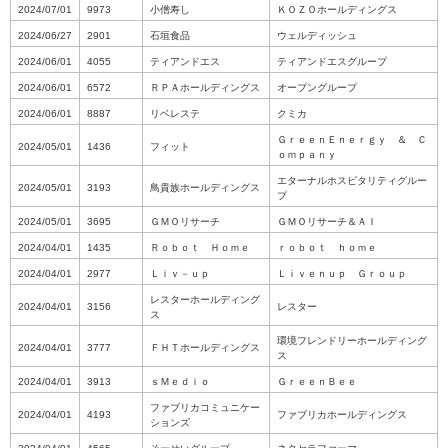
2024/07/01
9973
小僧寿し
ＫＯＺＯホールディングス
2024/06/27
2901
石垣食品
ウェルディッシュ
2024/06/01
4055
ティアンドエス
ティアンドエスグループ
2024/06/01
6572
ＲＰＡホールディングス
オープングループ
2024/06/01
8887
リベレステ
クミカ
ＧｒｅｅｎＥｎｅｒｇｙ ＆ Ｃ
2024/05/01
1436
フィット
ｏｍｐａｎｙ
エターナルホスピタリティグルー
2024/05/01
3193
鳥貴族ホールディングス
プ
2024/05/01
3695
ＧＭＯリサーチ
ＧＭＯリサーチ＆ＡＩ
2024/04/01
1435
Ｒｏｂｏｔ Ｈｏｍｅ
ｒｏｂｏｔ ｈｏｍｅ
2024/04/01
2977
Ｌｉｖ－ｕｐ
Ｌｉｖｅｎｕｐ Ｇｒｏｕｐ
レスターホールディング
2024/04/01
3156
レスター
ス
環境フレンドリーホールディング
2024/04/01
3777
ＦＨＴホールディングス
ス
2024/04/01
3913
ｓＭｅｄｉｏ
ＧｒｅｅｎＢｅｅ
ファブリカコミュニケー
2024/04/01
4193
ファブリカホールディングス
ションズ