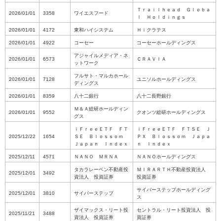
Ｔｒａｉｌｈｅａｄ Ｇｌｏｂａ
2026/01/01
3358
ワイエスフード
ｌ Ｈｏｌｄｉｎｇｓ
2026/01/01
4172
東和ハイシステム
Ｈｉクラテス
2026/01/01
4922
コーセー
コーセーホールディングス
アジャイルメディア・ネ
2026/01/01
6573
ＣＲＡＶＩＡ
ットワーク
フルサト・マルカホール
2026/01/01
7128
ユニソルホールディングス
ディングス
2026/01/01
8359
八十二銀行
八十二長野銀行
Ｍ＆Ａ総研ホールディン
2026/01/01
9552
クオンツ総研ホールディングス
グス
ｉＦｒｅｅＥＴＦ ＦＴ
ｉＦｒｅｅＥＴＦ ＦＴＳＥ Ｊ
2025/12/22
1654
ＳＥ Ｂｌｏｓｓｏｍ
ＰＸ Ｂｌｏｓｓｏｍ Ｊａｐａ
Ｊａｐａｎ Ｉｎｄｅｘ
ｎ Ｉｎｄｅｘ
2025/12/11
4571
ＮＡＮＯ ＭＲＮＡ
ＮＡＮＯホールディングス
タカラレーベン不動産投
ＭＩＲＡＲＴＨ不動産投資法人
2025/12/01
3492
資法人 投資証券
投資証券
サイバーステップホールディング
2025/12/01
3810
サイバーステップ
ス
ザイマックス・リート投
セントラル・リート投資法人 投
2025/11/21
3488
資法人 投資証券
資証券