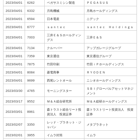
2023/04/01
6262
ペガサスミシン製造
ＰＥＧＡＳＵＳ
2023/04/01
6332
月島機械
月島ホールディングス
2023/04/01
6594
日本電産
ニデック
2023/04/01
6777
ｓａｎｔｅｃ
ｓａｎｔｅｃ Ｈｏｌｄｉｎｇｓ
三井Ｅ＆Ｓホールディン
2023/04/01
7003
三井Ｅ＆Ｓ
グス
2023/04/01
7134
クルーバー
アップガレージグループ
2023/04/01
7359
東京通信
東京通信グループ
2023/04/01
7875
竹田印刷
竹田ｉＰホールディングス
2023/04/01
8084
菱電商事
ＲＹＯＤＥＮ
2023/04/01
9699
西尾レントオール
ニシオホールディングス
ＳＢＩグローバルアセットマネジ
2023/03/30
4765
モーニングスター
メント
2023/03/17
9552
Ｍ＆Ａ総合研究所
Ｍ＆Ａ総研ホールディングス
森トラスト総合リート投
森トラストリート投資法人 投資
2023/03/01
8961
資法人 投資証券
証券
レッド・プラネット・ジ
2023/02/07
3350
メタプラネット
ャパン
2023/02/01
3955
イムラ封筒
イムラ