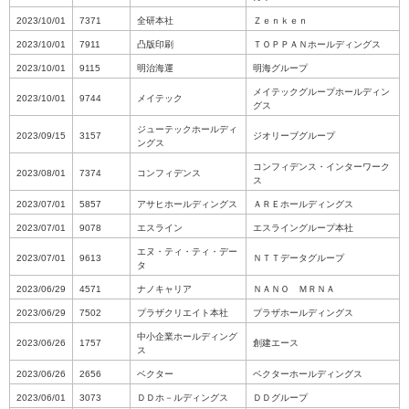
2023/10/01
7371
全研本社
Ｚｅｎｋｅｎ
2023/10/01
7911
凸版印刷
ＴＯＰＰＡＮホールディングス
2023/10/01
9115
明治海運
明海グループ
メイテックグループホールディン
2023/10/01
9744
メイテック
グス
ジューテックホールディ
2023/09/15
3157
ジオリーブグループ
ングス
コンフィデンス・インターワーク
2023/08/01
7374
コンフィデンス
ス
2023/07/01
5857
アサヒホールディングス
ＡＲＥホールディングス
2023/07/01
9078
エスライン
エスライングループ本社
エヌ・ティ・ティ・デー
2023/07/01
9613
ＮＴＴデータグループ
タ
2023/06/29
4571
ナノキャリア
ＮＡＮＯ ＭＲＮＡ
2023/06/29
7502
プラザクリエイト本社
プラザホールディングス
中小企業ホールディング
2023/06/26
1757
創建エース
ス
2023/06/26
2656
ベクター
ベクターホールディングス
2023/06/01
3073
ＤＤホ－ルディングス
ＤＤグループ