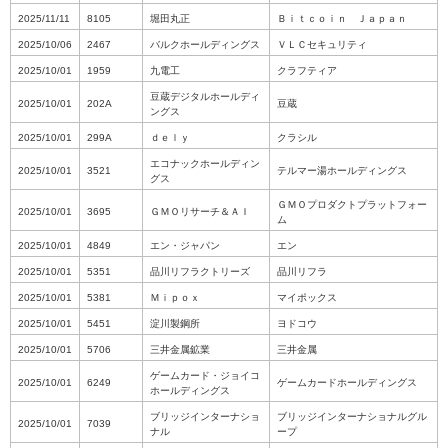
2025/11/11
8105
堀田丸正
Ｂｉｔｃｏｉｎ Ｊａｐａｎ
2025/10/06
2467
バルクホールディングス
ＶＬＣセキュリティ
2025/10/01
1959
九電工
クラフティア
豆蔵デジタルホールディ
2025/10/01
202A
豆蔵
ングス
2025/10/01
299A
ｄｅｌｙ
クラシル
エコナックホールディン
2025/10/01
3521
テルマー湯ホールディングス
グス
ＧＭＯプロダクトプラットフォー
2025/10/01
3695
ＧＭＯリサーチ＆ＡＩ
ム
2025/10/01
4849
エン・ジャパン
エン
2025/10/01
5351
品川リフラクトリーズ
品川リフラ
2025/10/01
5381
Ｍｉｐｏｘ
マイポックス
2025/10/01
5451
淀川製鋼所
ヨドコウ
2025/10/01
5706
三井金属鉱業
三井金属
ゲームカード・ジョイコ
2025/10/01
6249
ゲームカードホールディングス
ホールディングス
ブリッジインターナショ
ブリッジインターナショナルグル
2025/10/01
7039
ナル
ープ