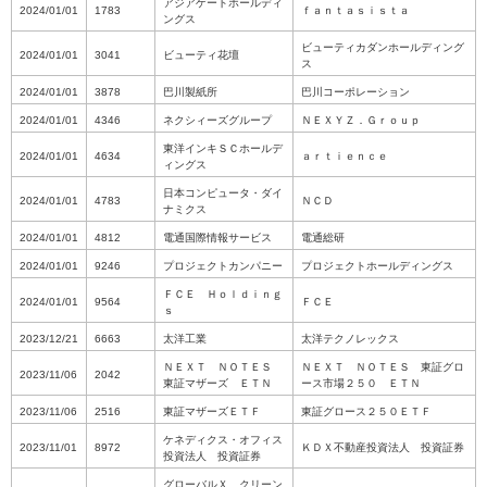
アジアゲートホールディ
2024/01/01
1783
ｆａｎｔａｓｉｓｔａ
ングス
ビューティカダンホールディング
2024/01/01
3041
ビューティ花壇
ス
2024/01/01
3878
巴川製紙所
巴川コーポレーション
2024/01/01
4346
ネクシィーズグループ
ＮＥＸＹＺ．Ｇｒｏｕｐ
東洋インキＳＣホールデ
2024/01/01
4634
ａｒｔｉｅｎｃｅ
ィングス
日本コンピュータ・ダイ
2024/01/01
4783
ＮＣＤ
ナミクス
2024/01/01
4812
電通国際情報サービス
電通総研
2024/01/01
9246
プロジェクトカンパニー
プロジェクトホールディングス
ＦＣＥ Ｈｏｌｄｉｎｇ
2024/01/01
9564
ＦＣＥ
ｓ
2023/12/21
6663
太洋工業
太洋テクノレックス
ＮＥＸＴ ＮＯＴＥＳ
ＮＥＸＴ ＮＯＴＥＳ 東証グロ
2023/11/06
2042
東証マザーズ ＥＴＮ
ース市場２５０ ＥＴＮ
2023/11/06
2516
東証マザーズＥＴＦ
東証グロース２５０ＥＴＦ
ケネディクス・オフィス
2023/11/01
8972
ＫＤＸ不動産投資法人 投資証券
投資法人 投資証券
グローバルＸ クリーン