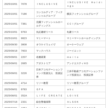
ＩＮＣＬＵＳＩＶＥ Ｈｏｌｄｉ
2025/10/01
7078
ＩＮＣＬＵＳＩＶＥ
ｎｇｓ
コンコルディア・フィナ
2025/10/01
7186
横浜フィナンシャルグループ
ンシャルグループ
北國フィナンシャルホー
2025/10/01
7381
ＣＣＩグループ
ルディングス
2025/10/01
9763
丸紅建材リース
丸建リース
2025/10/01
9823
マミーマート
マミーマートホールディングス
2025/09/30
3808
オウケイウェイヴ
オーケーウェブ
2025/09/18
7603
マックハウス
ジーイエット
2025/09/01
2207
名糖産業
ｍｅｉｔｏ
2025/09/01
2685
アダストリア
アンドエスティＨＤ
日本アコモデーションフ
三井不動産アコモデーションファ
2025/09/01
3226
ァンド投資法人 投資証
ンド投資法人 投資証券
券
2025/09/01
4714
リソー教育
リソー教育グループ
2025/09/01
8783
ＧＦＡ
ａｂｃ
2025/08/01
352A
ＬＩＦＥ ＣＲＥＡＴＥ
ＬＯＩＶＥ
2025/07/16
2331
綜合警備保障
ＡＬＳＯＫ