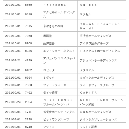
2021/10/01
6550
Ｆｒｉｎｇｅ８１
Ｕｎｉｐｏｓ
マクセルホールディング
2021/10/01
6810
マクセル
ス
ＹＵ－ＷＡ Ｃｒｅａｔｉｏｎ
2021/10/01
7615
京都きもの友禅
Ｈｏｌｄｉ
2021/10/01
7868
廣済堂
広済堂ホールディングス
2021/10/01
8708
藍澤證券
アイザワ証券グループ
2021/10/01
8935
エフ・ジェー・ネクスト
ＦＪネクストホールディングス
アジュバンコスメジャパ
2021/09/21
4929
アジュバンホールディングス
ン
2021/09/01
6182
ロゼッタ
メタリアル
2021/09/01
6564
ミダック
ミダックホールディングス
2021/09/01
7068
フィードフォース
フィードフォースグループ
2021/09/01
7462
ダイヤ通商
ＣＡＰＩＴＡ
ＮＥＸＴ ＦＵＮＤＳ
ＮＥＸＴ ＦＵＮＤＳ ブルーム
2021/08/24
2554
ブルームバーグ・バ
バーグ米国
2021/08/01
1711
省電舎ホールディングス
ＳＤＳホールディングス
2021/08/01
2338
ビットワングループ
クオンタムソリューションズ
2021/08/01
8740
フジトミ
フジトミ証券