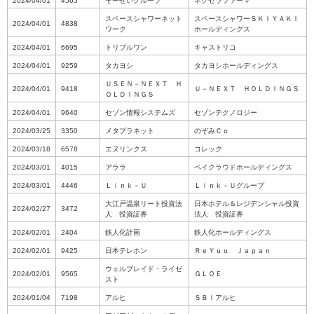
2024/04/01
4565
そーせいグループ
ネクセラファーマ
スペースシャワーネット
スペースシャワーＳＫＩＹＡＫＩ
2024/04/01
4838
ワーク
ホールディングス
2024/04/01
6695
トリプルワン
キャストリコ
2024/04/01
9259
タカヨシ
タカヨシホールディングス
ＵＳＥＮ－ＮＥＸＴ Ｈ
2024/04/01
9418
Ｕ－ＮＥＸＴ ＨＯＬＤＩＮＧＳ
ＯＬＤＩＮＧＳ
2024/04/01
9640
セゾン情報システムズ
セゾンテクノロジー
2024/03/25
3350
メタプラネット
のぞみＣｏ
2024/03/18
6578
エヌリンクス
コレック
2024/03/01
4015
アララ
ペイクラウドホールディングス
2024/03/01
4446
Ｌｉｎｋ－Ｕ
Ｌｉｎｋ－Ｕグループ
大江戸温泉リート投資法
日本ホテル＆レジデンシャル投資
2024/02/27
3472
人 投資証券
法人 投資証券
2024/02/01
2404
鉄人化計画
鉄人化ホールディングス
2024/02/01
9425
日本テレホン
ＲｅＹｕｕ Ｊａｐａｎ
ウェルプレイド・ライゼ
2024/02/01
9565
ＧＬＯＥ
スト
2024/01/04
7198
アルヒ
ＳＢＩアルヒ