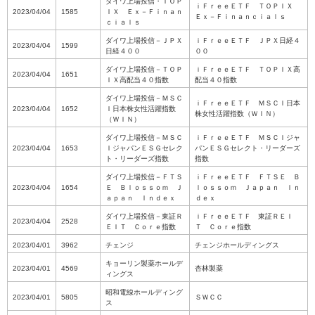
ダイワ上場投信・ＴＯＰ
ｉＦｒｅｅＥＴＦ ＴＯＰＩＸ
2023/04/04
1585
ＩＸ Ｅｘ－Ｆｉｎａｎ
Ｅｘ－Ｆｉｎａｎｃｉａｌｓ
ｃｉａｌｓ
ダイワ上場投信－ＪＰＸ
ｉＦｒｅｅＥＴＦ ＪＰＸ日経４
2023/04/04
1599
日経４００
００
ダイワ上場投信－ＴＯＰ
ｉＦｒｅｅＥＴＦ ＴＯＰＩＸ高
2023/04/04
1651
ＩＸ高配当４０指数
配当４０指数
ダイワ上場投信－ＭＳＣ
ｉＦｒｅｅＥＴＦ ＭＳＣＩ日本
2023/04/04
1652
Ｉ日本株女性活躍指数
株女性活躍指数（ＷＩＮ）
（ＷＩＮ）
ダイワ上場投信－ＭＳＣ
ｉＦｒｅｅＥＴＦ ＭＳＣＩジャ
2023/04/04
1653
ＩジャパンＥＳＧセレク
パンＥＳＧセレクト・リーダーズ
ト・リーダーズ指数
指数
ダイワ上場投信－ＦＴＳ
ｉＦｒｅｅＥＴＦ ＦＴＳＥ Ｂ
2023/04/04
1654
Ｅ Ｂｌｏｓｓｏｍ Ｊ
ｌｏｓｓｏｍ Ｊａｐａｎ Ｉｎ
ａｐａｎ Ｉｎｄｅｘ
ｄｅｘ
ダイワ上場投信－東証Ｒ
ｉＦｒｅｅＥＴＦ 東証ＲＥＩ
2023/04/04
2528
ＥＩＴ Ｃｏｒｅ指数
Ｔ Ｃｏｒｅ指数
2023/04/01
3962
チェンジ
チェンジホールディングス
キョーリン製薬ホールデ
2023/04/01
4569
杏林製薬
ィングス
昭和電線ホールディング
2023/04/01
5805
ＳＷＣＣ
ス