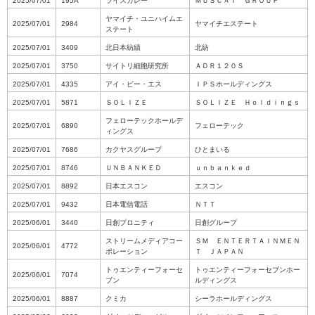
2025/07/01
195A
ライスカレー
ＭＵＳＣＡＴ ＧＲＯＵＰ
ヤマイチ・ユニハイムエ
2025/07/01
2984
ヤマイチエステート
ステート
2025/07/01
3409
北日本紡績
北紡
2025/07/01
3750
サイトリ細胞研究所
ＡＤＲ１２０Ｓ
2025/07/01
4335
アイ・ピー・エス
ＩＰＳホールディングス
2025/07/01
5871
ＳＯＬＩＺＥ
ＳＯＬＩＺＥ Ｈｏｌｄｉｎｇｓ
フェローテックホールデ
2025/07/01
6890
フェローテック
ィングス
2025/07/01
7686
カクヤスグループ
ひとまいる
2025/07/01
8746
ＵＮＢＡＮＫＥＤ
ｕｎｂａｎｋｅｄ
2025/07/01
8892
日本エスコン
エスコン
2025/07/01
9432
日本電信電話
ＮＴＴ
2025/06/01
3440
日創プロニティ
日創グループ
ストリームメディアコー
ＳＭ ＥＮＴＥＲＴＡＩＮＭＥＮ
2025/06/01
4772
ポレーション
Ｔ ＪＡＰＡＮ
トゥエンティーフォーセ
トゥエンティーフォーセブンホー
2025/06/01
7074
ブン
ルディングス
2025/06/01
8887
クミカ
シーラホールディングス