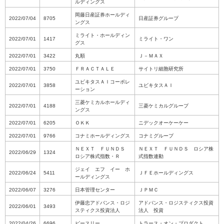
ルディングス
岡藤日産証券ホールディ
2022/07/04
8705
日産証券グループ
ングス
ミライト・ホールディン
2022/07/01
1417
ミライト・ワン
グス
2022/07/01
3422
丸順
Ｊ－ＭＡＸ
2022/07/01
3750
ＦＲＡＣＴＡＬＥ
サイトリ細胞研究所
ユビキタスＡＩコーポレ
2022/07/01
3858
ユビキタスＡＩ
ーション
三菱ケミカルホールディ
2022/07/01
4188
三菱ケミカルグループ
ングス
2022/07/01
6205
ＯＫＫ
ニデックオーケーケー
2022/07/01
9766
コナミホールディングス
コナミグループ
ＮＥＸＴ ＦＵＮＤＳ
ＮＥＸＴ ＦＵＮＤＳ ロシア株
2022/06/29
1324
ロシア株式指数・Ｒ
式指数連動
ジェイ エフ イー ホ
2022/06/24
5411
ＪＦＥホールディングス
ールディングス
2022/06/07
3276
日本管理センター
ＪＰＭＣ
伊藤忠アドバンス・ロジ
アドバンス・ロジスティクス投資
2022/06/01
3493
スティクス投資法人
法人 投資
2022/04/26
6696
ピースリー
トラース・オン・プロダクト