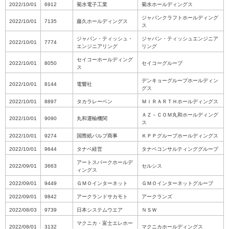
2022/10/01
6912
菊水電子工業
菊水ホールディングス
ジャパンクラフトホールディング
2022/10/01
7135
藤久ホールディングス
ス
ジャパン・ティッシュ・
ジャパン・ティッシュエンジニア
2022/10/01
7774
エンジニアリング
リング
セイコーホールディング
2022/10/01
8050
セイコーグループ
ス
デンキョーグループホールディン
2022/10/01
8144
電響社
グス
2022/10/01
8897
タカラレーベン
ＭＩＲＡＲＴＨホールディングス
ＡＺ－ＣＯＭ丸和ホールディング
2022/10/01
9090
丸和運輸機関
ス
2022/10/01
9274
国際紙パルプ商事
ＫＰＰグループホールディングス
2022/10/01
9644
タナベ経営
タナベコンサルティンググループ
アートスパークホールデ
2022/09/01
3663
セルシス
ィングス
2022/09/01
9449
ＧＭＯインターネット
ＧＭＯインターネットグループ
2022/09/01
9842
アークランドサカモト
アークランズ
2022/08/03
9739
日本システムウエア
ＮＳＷ
マクニカ・富士エレホー
2022/08/01
3132
マクニカホールディングス