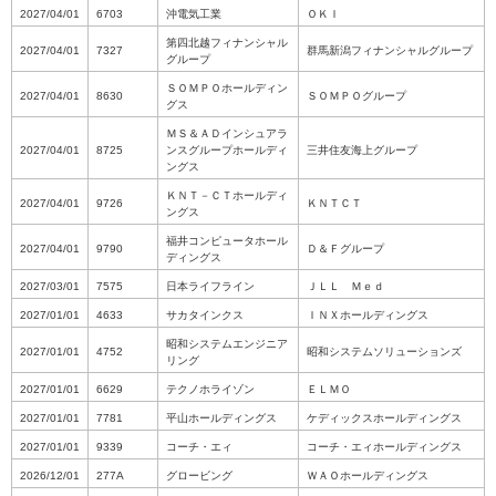
2027/04/01
6703
沖電気工業
ＯＫＩ
第四北越フィナンシャル
2027/04/01
7327
群馬新潟フィナンシャルグループ
グループ
ＳＯＭＰＯホールディン
2027/04/01
8630
ＳＯＭＰＯグループ
グス
ＭＳ＆ＡＤインシュアラ
2027/04/01
8725
ンスグループホールディ
三井住友海上グループ
ングス
ＫＮＴ－ＣＴホールディ
2027/04/01
9726
ＫＮＴＣＴ
ングス
福井コンピュータホール
2027/04/01
9790
Ｄ＆Ｆグループ
ディングス
2027/03/01
7575
日本ライフライン
ＪＬＬ Ｍｅｄ
2027/01/01
4633
サカタインクス
ＩＮＸホールディングス
昭和システムエンジニア
2027/01/01
4752
昭和システムソリューションズ
リング
2027/01/01
6629
テクノホライゾン
ＥＬＭＯ
2027/01/01
7781
平山ホールディングス
ケディックスホールディングス
2027/01/01
9339
コーチ・エィ
コーチ・エィホールディングス
2026/12/01
277A
グロービング
ＷＡＯホールディングス