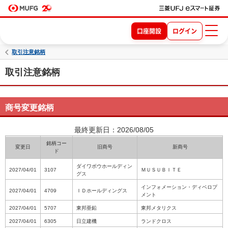
口座開設
ログイン
取引注意銘柄
取引注意銘柄
商号変更銘柄
最終更新日：2026/08/05
銘柄コー
変更日
旧商号
新商号
ド
ダイワボウホールディン
2027/04/01
3107
ＭＵＳＵＢＩＴＥ
グス
インフォメーション・ディベロプ
2027/04/01
4709
ＩＤホールディングス
メント
2027/04/01
5707
東邦亜鉛
東邦メタリクス
2027/04/01
6305
日立建機
ランドクロス