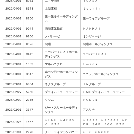
2026/04/01
8074
ユアサ商事
ＹＵＡＳＡ
2026/04/01
8173
上新電機
Ｊｏｓｈｉｎ
第一生命ホールディング
2026/04/01
8750
第一ライフグループ
ス
2026/04/01
9044
南海電気鉄道
ＮＡＮＫＡＩ
2026/04/01
9160
ノバレーゼ
オンザページ
2026/04/01
9326
関通
関通ホールディングス
スカパーＪＳＡＴホール
2026/04/01
9412
スカパーＪＳＡＴ
ディングス
2026/03/01
1333
マルハニチロ
Ｕｍｉｏｓ
串カツ田中ホールディン
2026/03/01
3547
ユニシアホールディングス
グス
2026/03/01
6634
ネクスグループ
ＪＮグループ
2026/02/27
5250
プライム・ストラテジー
ＧＭＯプライム・ストラテジー
2026/02/02
2345
クシム
ＨＯＤＬ１
ジー・スリーホールディ
2026/02/01
3647
アスリナ
ングス
ＳＰＤＲ Ｓ＆Ｐ５０
Ｓｔａｔｅ Ｓｔｒｅｅｔ ＳＰ
2026/01/26
1557
０ ＥＴＦ
ＤＲ Ｓ＆Ｐ ５００ ＥＴＦ
2026/01/01
2970
グッドライフカンパニー
ＧＬＣ ＧＲＯＵＰ