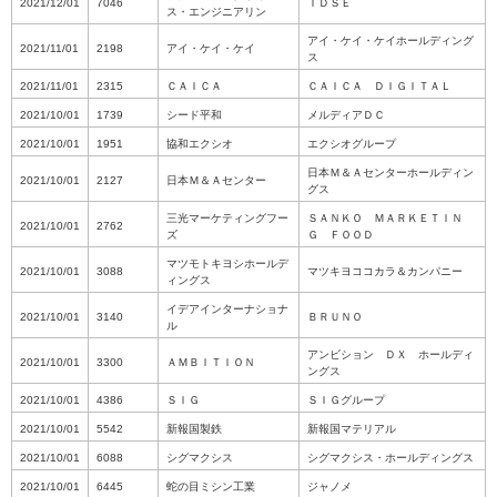
2021/12/01
7046
ＴＤＳＥ
ス・エンジニアリン
アイ・ケイ・ケイホールディング
2021/11/01
2198
アイ・ケイ・ケイ
ス
2021/11/01
2315
ＣＡＩＣＡ
ＣＡＩＣＡ ＤＩＧＩＴＡＬ
2021/10/01
1739
シード平和
メルディアＤＣ
2021/10/01
1951
協和エクシオ
エクシオグループ
日本Ｍ＆Ａセンターホールディン
2021/10/01
2127
日本Ｍ＆Ａセンター
グス
三光マーケティングフー
ＳＡＮＫＯ ＭＡＲＫＥＴＩＮ
2021/10/01
2762
ズ
Ｇ ＦＯＯＤ
マツモトキヨシホールデ
2021/10/01
3088
マツキヨココカラ＆カンパニー
ィングス
イデアインターナショナ
2021/10/01
3140
ＢＲＵＮＯ
ル
アンビション ＤＸ ホールディ
2021/10/01
3300
ＡＭＢＩＴＩＯＮ
ングス
2021/10/01
4386
ＳＩＧ
ＳＩＧグループ
2021/10/01
5542
新報国製鉄
新報国マテリアル
2021/10/01
6088
シグマクシス
シグマクシス・ホールディングス
2021/10/01
6445
蛇の目ミシン工業
ジャノメ