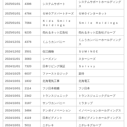
システムサポートホールディング
2025/01/01
4396
システムサポート
ス
2025/01/01
4784
ＧＭＯアドパートナーズ
ＧＭＯインターネット
Ｋｉｄｓ Ｓｍｉｌｅ
2025/01/01
7084
Ｓｍｉｌｅ Ｈｏｌｄｉｎｇｓ
Ｈｏｌｄｉｎｇｓ
2025/01/01
9235
売れるネット広告社
売れるネット広告社グループ
くふうカンパニーホールディング
2024/12/31
4376
くふうカンパニー
ス
2024/12/02
3501
住江織物
ＳＵＭＩＮＯＥ
2024/11/01
3083
シーズメン
スターシーズ
2024/11/01
7320
日本リビング保証
Ｓｏｌｖｖｙ
2024/10/25
6037
ファーストロジック
楽待
2024/10/01
1832
北海電気工事
北海電工
2024/10/01
2114
フジ日本精糖
フジ日本
2024/10/01
2342
トランスジェニック
トランスジェニックグループ
2024/10/01
3187
サンワカンパニー
ミラタップ
2024/10/01
3484
テンポイノベーション
イノベーションホールディングス
2024/10/01
4119
日本ピグメント
日本ピグメントホールディングス
2024/10/01
5011
ニチレキ
ニチレキグループ