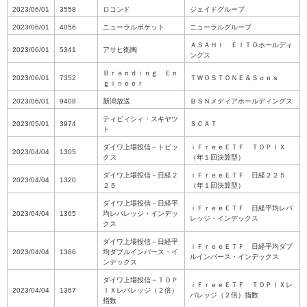
2023/06/01
3558
ロコンド
ジェイドグループ
2023/06/01
4056
ニューラルポケット
ニューラルグループ
ＡＳＡＨＩ ＥＩＴＯホールディ
2023/06/01
5341
アサヒ衛陶
ングス
Ｂｒａｎｄｉｎｇ Ｅｎ
2023/06/01
7352
ＴＷＯＳＴＯＮＥ＆Ｓｏｎｓ
ｇｉｎｅｅｒ
2023/06/01
9408
新潟放送
ＢＳＮメディアホールディングス
ティビィシィ・スキヤツ
2023/05/01
3974
ＳＣＡＴ
ト
ダイワ上場投信－トピッ
ｉＦｒｅｅＥＴＦ ＴＯＰＩＸ
2023/04/04
1305
クス
（年１回決算型）
ダイワ上場投信－日経２
ｉＦｒｅｅＥＴＦ 日経２２５
2023/04/04
1320
２５
（年１回決算型）
ダイワ上場投信－日経平
ｉＦｒｅｅＥＴＦ 日経平均レバ
2023/04/04
1365
均レバレッジ・インデッ
レッジ・インデックス
クス
ダイワ上場投信－日経平
ｉＦｒｅｅＥＴＦ 日経平均ダブ
2023/04/04
1366
均ダブルインバース・イ
ルインバース・インデックス
ンデックス
ダイワ上場投信－ＴＯＰ
ｉＦｒｅｅＥＴＦ ＴＯＰＩＸレ
2023/04/04
1367
ＩＸレバレッジ（２倍）
バレッジ（２倍）指数
指数