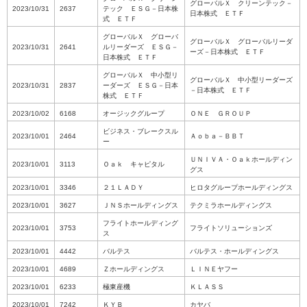
グローバルＸ クリーンテック－
2023/10/31
2637
テック ＥＳＧ－日本株
日本株式 ＥＴＦ
式 ＥＴＦ
グローバルＸ グローバ
グローバルＸ グローバルリーダ
2023/10/31
2641
ルリーダーズ ＥＳＧ－
ーズ－日本株式 ＥＴＦ
日本株式 ＥＴＦ
グローバルＸ 中小型リ
グローバルＸ 中小型リーダーズ
2023/10/31
2837
ーダーズ ＥＳＧ－日本
－日本株式 ＥＴＦ
株式 ＥＴＦ
2023/10/02
6168
オージックグループ
ＯＮＥ ＧＲＯＵＰ
ビジネス・ブレークスル
2023/10/01
2464
Ａｏｂａ－ＢＢＴ
ー
ＵＮＩＶＡ・Ｏａｋホールディン
2023/10/01
3113
Ｏａｋ キャピタル
グス
2023/10/01
3346
２１ＬＡＤＹ
ヒロタグループホールディングス
2023/10/01
3627
ＪＮＳホールディングス
テクミラホールディングス
フライトホールディング
2023/10/01
3753
フライトソリューションズ
ス
2023/10/01
4442
バルテス
バルテス・ホールディングス
2023/10/01
4689
Ｚホールディングス
ＬＩＮＥヤフー
2023/10/01
6233
極東産機
ＫＬＡＳＳ
2023/10/01
7242
ＫＹＢ
カヤバ