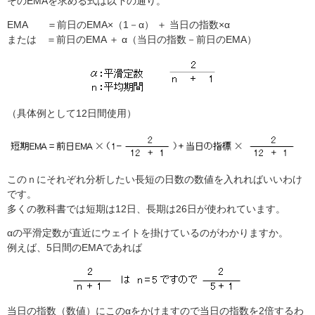
そのEMAを求める式は以下の通り。
EMA ＝前日のEMA×（1－α） ＋ 当日の指数×α
または ＝前日のEMA ＋ α（当日の指数－前日のEMA）
（具体例として12日間使用）
このｎにそれぞれ分析したい長短の日数の数値を入れればいいわけ
です。
多くの教科書では短期は12日、長期は26日が使われています。
αの平滑定数が直近にウェイトを掛けているのがわかりますか。
例えば、5日間のEMAであれば
当日の指数（数値）にこのαをかけますので当日の指数を2倍するわ