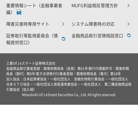
重要情報シート（金融事業者
MUFG利益相反管理方針
編）
障害災害時専用サイト
システム障害時の対応
証券取引等監視委員会〈情
金融商品取引苦情相談窓口
報提供窓口〉
三菱UFJ eスマート証券株式会社
金融商品取引業者登録：関東財務局長（金商）第61号 銀行代理業許可：関東財務
局長（銀代）第8号 電子決済等代行業者登録：関東財務局長（電代）第18号
加入協会：日本証券業協会・一般社団法人 金融先物取引業協会・一般社団法人
日本ＳＴＯ協会・一般社団法人資産運用業協会・一般社団法人 第二種金融商品取
引業協会（加入順）
Mitsubishi UFJ eSmart Securities Co., Ltd. All rights reserved.