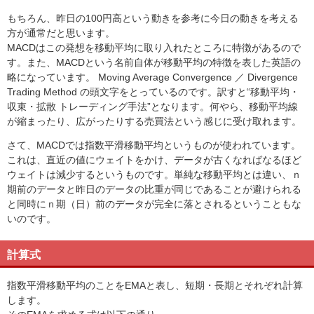
もちろん、昨日の100円高という動きを参考に今日の動きを考える
方が通常だと思います。
MACDはこの発想を移動平均に取り入れたところに特徴があるので
す。また、MACDという名前自体が移動平均の特徴を表した英語の
略になっています。 Moving Average Convergence ／ Divergence
Trading Method の頭文字をとっているのです。訳すと“移動平均・
収束・拡散 トレーディング手法”となります。何やら、移動平均線
が縮まったり、広がったりする売買法という感じに受け取れます。
さて、MACDでは指数平滑移動平均というものが使われています。
これは、直近の値にウェイトをかけ、データが古くなればなるほど
ウェイトは減少するというものです。単純な移動平均とは違い、ｎ
期前のデータと昨日のデータの比重が同じであることが避けられる
と同時にｎ期（日）前のデータが完全に落とされるということもな
いのです。
計算式
指数平滑移動平均のことをEMAと表し、短期・長期とそれぞれ計算
します。