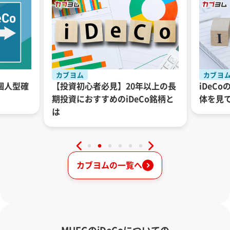
カブヨム
カブヨ
（個人型確
【投資初心者必見】20年以上の長
iDeC
期投資におすすめのiDeCo銘柄と
体を見
は
カブヨムの一覧へ