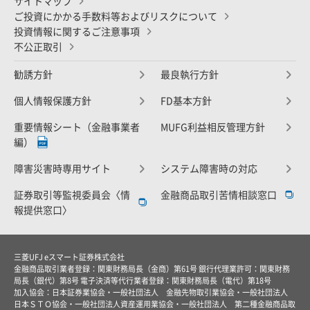
サイトマップ
ご投資にかかる手数料等およびリスクについて
投資情報に関するご注意事項
不公正取引
勧誘方針
最良執行方針
個人情報保護方針
FD基本方針
重要情報シート（金融事業者
MUFG利益相反管理方針
編）
障害災害時専用サイト
システム障害時の対応
証券取引等監視委員会〈情
金融商品取引苦情相談窓口
報提供窓口〉
三菱UFJ eスマート証券株式会社
金融商品取引業者登録：関東財務局長（金商）第61号 銀行代理業許可：関東財務
局長（銀代）第8号 電子決済等代行業者登録：関東財務局長（電代）第18号
加入協会：日本証券業協会・一般社団法人 金融先物取引業協会・一般社団法人
日本ＳＴＯ協会・一般社団法人資産運用業協会・一般社団法人 第二種金融商品取