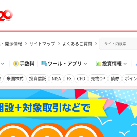
業・開示情報
サイトマップ
よくあるご質問
手数料
ツール・アプリ
投資情報
株
米国株式
投資信託
NISA
FX
CFD
先物OP
債券
ポイ
なりすまし偽広告にご注意ください。特に不審なリンクや情報入力要求
-977-930（無料）/050で始まるIP電話（有料）：03-4232-793