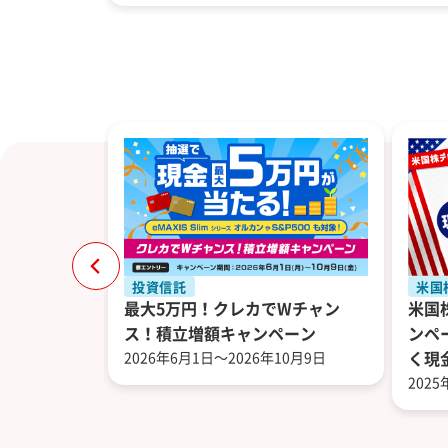
投資信託
米国
万円！国内
最大5万円！クレカでWチャン
米国
ス！積立増額キャンペーン
ンペ
8月31日
2026年6月1日～2026年10月9日
く現
202