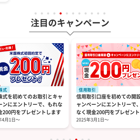
注目のキャンペーン
株式
信用取引
株式を初めてのお取引とキャ
信用取引口座を初めての開
ーンにエントリーで、もれな
ャンペーンにエントリーで
金200円をプレゼントします
なく現金200円をプレゼン
5年4月1日～
す
2025年3月1日～