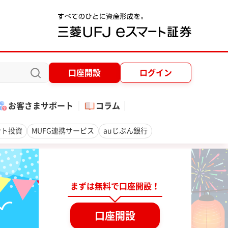
口座開設
ログイン
お客さまサポート
コラム
ント投資
MUFG連携サービス
auじぶん銀行
は疑ってください。
日本証券業協会の注意喚起
3【受付時間：平日8：00～17：00】
まずは無料で口座開設！
口座開設