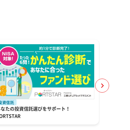
投資信託
目指せ！ア
あなたの投資信託選びをサポート！
7人のアル
ORTSTAR
分にぴった