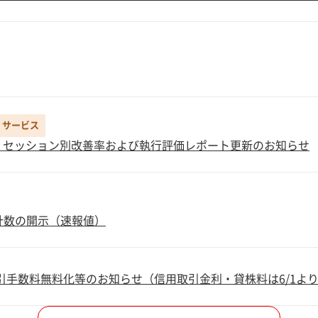
・サービス
・セッション別改善率および執行評価レポート更新のお知らせ
務計数の開示（速報値）
式取引手数料無料化等のお知らせ（信用取引金利・貸株料は6/1よ