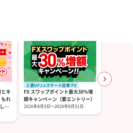
三菱UFJ eスマート証券 FX
NISA 投
設とキ
FX スワップポイント最大30％増
最大2,00
、もれ
額キャンペーン（要エントリー）
援キャンペ
トしま
2026年8月3日～2026年8月31日
2026年6月1