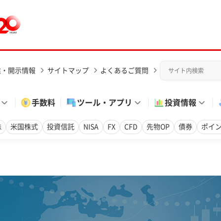
業・開示情報
サイトマップ
よくあるご質問
手数料
ツール・アプリ
投資情報
株
米国株式
投資信託
NISA
FX
CFD
先物OP
債券
ポイ