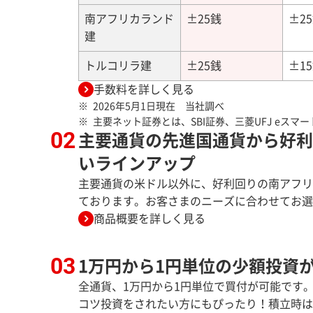
南アフリカランド
±25銭
±2
建
トルコリラ建
±25銭
±1
手数料を詳しく見る
2026年5月1日現在 当社調べ
主要ネット証券とは、SBI証券、三菱UFJ eス
主要通貨の先進国通貨から好利
いラインアップ
主要通貨の米ドル以外に、好利回りの南アフリ
ております。お客さまのニーズに合わせてお選
商品概要を詳しく見る
1万円から1円単位の少額投資
全通貨、1万円から1円単位で買付が可能です
コツ投資をされたい方にもぴったり！積立時は