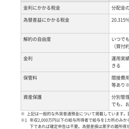
金利にかかる税金
分配金の
為替差益にかかる税金
20.3
解約の自由度
いつで
（買付
金利
運用実
きる
保管料
間接費
等あり※
資産保護
分別管
でも、
上記は一般的な外貨普通預金について掲載しています。
年収2,000万円以下の給与所得者で給与を1カ所のみ
下であれば確定申告は不要。為替差損は黒字の雑所得