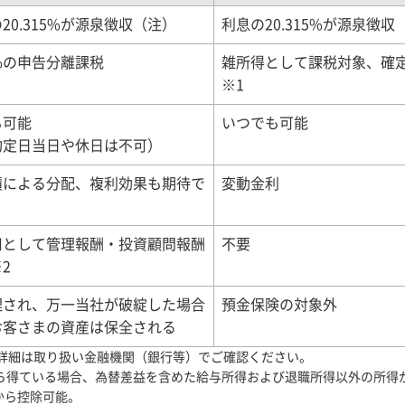
20.315%が源泉徴収（注）
利息の20.315%が源泉徴収
15%の申告分離課税
雑所得として課税対象、確
※1
も可能
いつでも可能
約定日当日や休日は不可）
績による分配、複利効果も期待で
変動金利
用として管理報酬・投資顧問報酬
不要
2
理され、万一当社が破綻した場合
預金保険の対象外
お客さまの資産は保全される
詳細は取り扱い金融機関（銀行等）でご確認ください。
から得ている場合、為替差益を含めた給与所得および退職所得以外の所得
から控除可能。