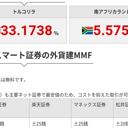
トルコリラ
南アフリカラン
33.1738
5.57
%
eスマート証券の外貨建MMF
料は無料です。
）も主要ネット証券で最安値のため、コストを抑えた取引が可
証券
楽天証券
マネックス証券
松井
5銭
±25銭
±25銭
±20