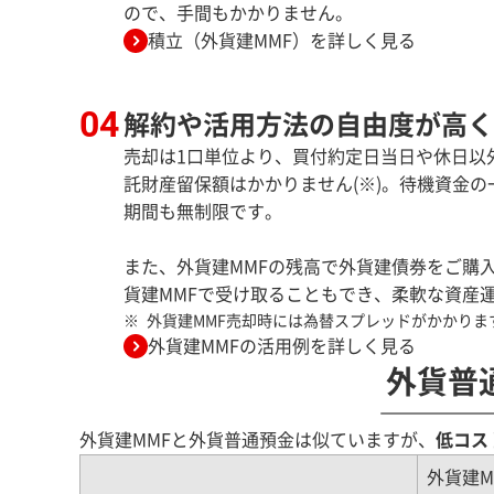
ので、手間もかかりません。
積立（外貨建MMF）を詳しく見る
解約や活用方法の自由度が高く
売却は1口単位より、買付約定日当日や休日以
託財産留保額はかかりません(※)。待機資金
期間も無制限です。
また、外貨建MMFの残高で外貨建債券をご購
貨建MMFで受け取ることもでき、柔軟な資産
外貨建MMF売却時には為替スプレッドがかかりま
外貨建MMFの活用例を詳しく見る
外貨普
外貨建MMFと外貨普通預金は似ていますが、
低コス
外貨建M