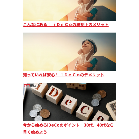
こんなにある！ ｉＤｅＣｏの税制上のメリット
知っていれば安心！ ｉＤｅＣｏのデメリット
今から始めるiDeCoのポイント 30代、40代なら
早く始めよう