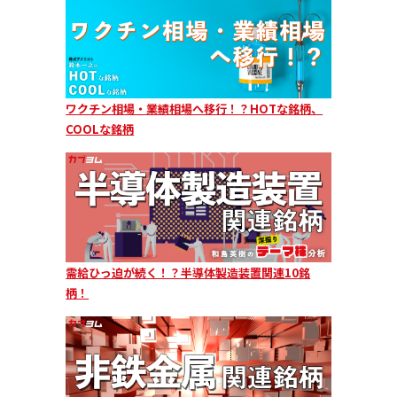
ワクチン相場・業績相場へ移行！？HOTな銘柄、
COOLな銘柄
需給ひっ迫が続く！？半導体製造装置関連10銘
柄！