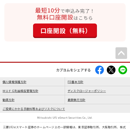
最短10分
で申込み完了！
無料口座開設
はこちら
口座開設（無料）
カブヨムをシェアする
個人情報保護方針
FD基本方針
ＭＵＦＧ利益相反管理方針
ディスクロージャーポリシー
勧誘方針
最良執行方針
ご投資にかかる手数料等およびリスクについて
Mitsubishi UFJ eSmart Securities Co., Ltd.
三菱UFJ eスマート証券のホームページ上の一部情報は、東京証券取引所、大阪取引所、株式