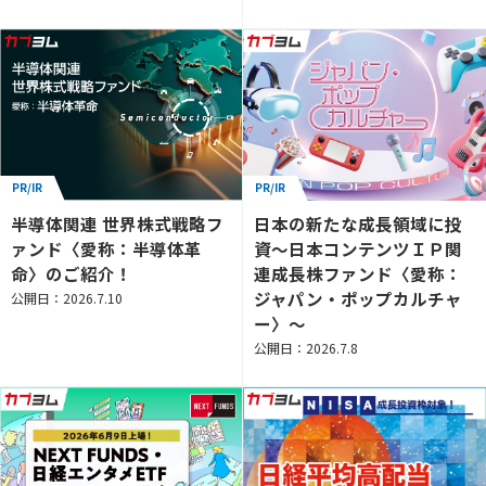
PR/IR
PR/IR
半導体関連 世界株式戦略フ
日本の新たな成長領域に投
ァンド〈愛称：半導体革
資～日本コンテンツＩＰ関
命〉のご紹介！
連成長株ファンド〈愛称：
ジャパン・ポップカルチャ
公開日：2026.7.10
ー〉～
公開日：2026.7.8