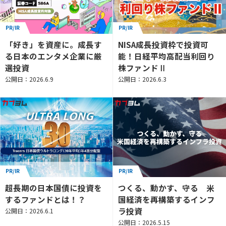
PR/IR
PR/IR
「好き」を資産に。成長す
NISA成長投資枠で投資可
る日本のエンタメ企業に厳
能！日経平均高配当利回り
選投資
株ファンドⅡ
公開日：2026.6.9
公開日：2026.6.3
PR/IR
PR/IR
超長期の日本国債に投資を
つくる、動かす、守る 米
するファンドとは！？
国経済を再構築するインフ
ラ投資
公開日：2026.6.1
公開日：2026.5.15