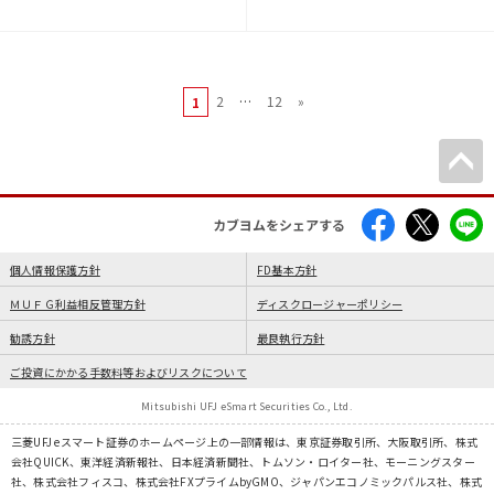
2
…
12
»
1
カブヨムをシェアする
個人情報保護方針
FD基本方針
ＭＵＦＧ利益相反管理方針
ディスクロージャーポリシー
勧誘方針
最良執行方針
ご投資にかかる手数料等およびリスクについて
Mitsubishi UFJ eSmart Securities Co., Ltd.
三菱UFJ eスマート証券のホームページ上の一部情報は、東京証券取引所、大阪取引所、株式
会社QUICK、東洋経済新報社、日本経済新聞社、トムソン・ロイター社、モーニングスター
社、株式会社フィスコ、株式会社FXプライムbyGMO、ジャパンエコノミックパルス社、株式