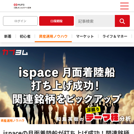
ログイン
口座開設
新着
初心者
資産運用ノウハウ
マーケット
ライフ＆マネー
資産運用ノウハウ
ispaceの月面着陸船が打ち上げ成功！関連銘柄