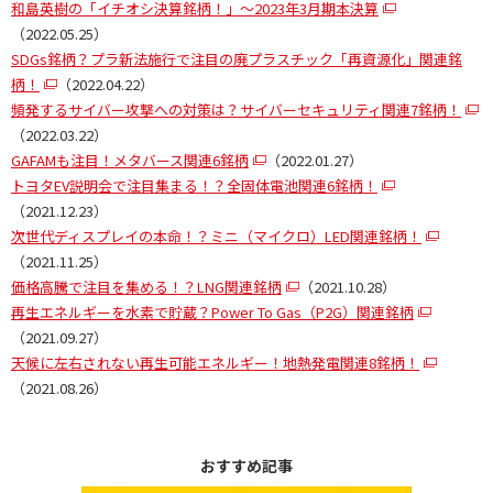
和島英樹の「イチオシ決算銘柄！」～2023年3月期本決算
（2022.05.25）
SDGs銘柄？プラ新法施行で注目の廃プラスチック「再資源化」関連銘
柄！
（2022.04.22）
頻発するサイバー攻撃への対策は？サイバーセキュリティ関連7銘柄！
（2022.03.22）
GAFAMも注目！メタバース関連6銘柄
（2022.01.27）
トヨタEV説明会で注目集まる！？全固体電池関連6銘柄！
（2021.12.23）
次世代ディスプレイの本命！？ミニ（マイクロ）LED関連銘柄！
（2021.11.25）
価格高騰で注目を集める！？LNG関連銘柄
（2021.10.28）
再生エネルギーを水素で貯蔵？Power To Gas（P2G）関連銘柄
（2021.09.27）
天候に左右されない再生可能エネルギー！地熱発電関連8銘柄！
（2021.08.26）
おすすめ記事