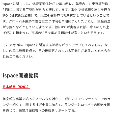
ispaceに関しては、外資系通信社が22年10月に、年度内にも東京証券取
引所に上場する可能性があると報じています。海外で株式売り出しを行う
IPO（株式新規公開）で、既に引受証券会社を選定しているということで
す。グローバル競争で優位に立つ体制を早期につくりたいとし、資金調達
が必要だなどとしているようです。仮にIPOが実現すれば、今回の打ち上
げ成功も相まって、市場の注目を集める可能性が高いといえそうです。
そこで今回は、ispaceに関連する銘柄をピックアップしてみました。な
お、内容は発表時点で、その後変更されている可能性があることをあらか
じめご了承ください。
ispace関連銘柄
日本航空（9201）
航空輸送事業で培ったノウハウを活かし、成田のエンジンセンターでのラ
ンダー組立てに関する技術支援に加えて、ランダーとローバーの輸送支援
を通じて、民間月面探査への挑戦をサポートする。