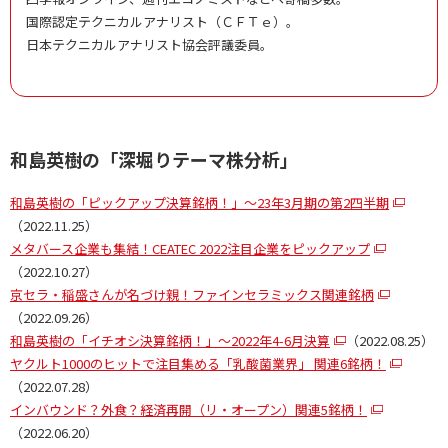
国際認定テクニカルアナリスト（ＣＦＴｅ）。
日本テクニカルアナリスト協会評議委員。
和島英樹の「深堀りテーマ株分析」
和島英樹の「ピックアップ決算銘柄！」～23年3月期の第2四半期
（2022.11.25）
メタバース企業も集結！CEATEC 2022注目企業をピックアップ
（2022.10.27）
京セラ・稲盛さんが名づけ親！ファインセラミックス関連銘柄
（2022.09.26）
和島英樹の「イチオシ決算銘柄！」～2022年4-6月決算
（2022.08.25）
ヤクルト1000のヒットで注目集める「乳酸菌業界」 関連6銘柄！
（2022.07.28）
インバウンド？外食？経済再開（リ・オープン）関連5銘柄！
（2022.06.20）