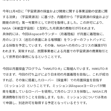
今年11月4日に「宇宙資源の探査および開発に関する事業活動の促進に関
する法律」（宇宙資源法）に基づき、内閣府から「宇宙資源の探査および
開発の許可」第一号案件として許可を取得しました。この許可により、
NASA（米航空宇宙局）と契約した月資源の商取引が行われます。
具体的には、今回はispaceのランダー（月着陸船）が月面に着陸後に、
月のレゴリス（岩石の表面にある堆積層）をランダーのフットパッドに
よる採取を予定しています。その後、NASAへの月のレゴリスの譲渡が行
われます。実現すれば、民間事業者による月面での宇宙資源の商業取引と
して世界初の事例になるということです。
今回は月面探査プログラム「HAKUTO-R」に取組んでいます。HAKUTO-R
ではまず、今回の打ち上げにより日本初の月面着陸を目指し、これが成功
すれば、その後に搭載したローバー（探査車）での月面探査を目指す
（ミッション2）ということです。ミッション2はispaceヨーロッパが開
発を推進しているローバーを使用して月のレゴリスを採取し、NASAと月
資源商取引を行うことを目指します。なお、ミッション2については改め
て申請し、別途許可を取得する予定となっているそうです。