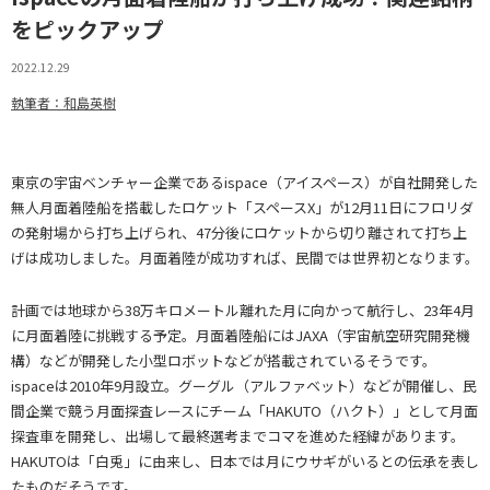
をピックアップ
2022.12.29
執筆者：和島英樹
東京の宇宙ベンチャー企業であるispace（アイスペース）が自社開発した
無人月面着陸船を搭載したロケット「スペースX」が12月11日にフロリダ
の発射場から打ち上げられ、47分後にロケットから切り離されて打ち上
げは成功しました。月面着陸が成功すれば、民間では世界初となります。
計画では地球から38万キロメートル離れた月に向かって航行し、23年4月
に月面着陸に挑戦する予定。月面着陸船にはJAXA（宇宙航空研究開発機
構）などが開発した小型ロボットなどが搭載されているそうです。
ispaceは2010年9月設立。グーグル（アルファベット）などが開催し、民
間企業で競う月面探査レースにチーム「HAKUTO（ハクト）」として月面
探査車を開発し、出場して最終選考までコマを進めた経緯があります。
HAKUTOは「白兎」に由来し、日本では月にウサギがいるとの伝承を表し
たものだそうです。