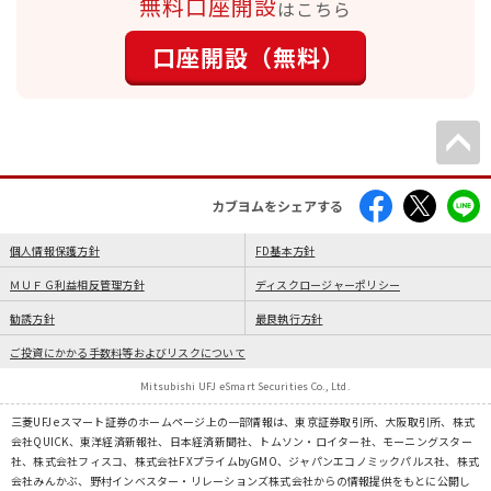
無料口座開設
はこちら
口座開設（無料）
カブヨムをシェアする
個人情報保護方針
FD基本方針
ＭＵＦＧ利益相反管理方針
ディスクロージャーポリシー
勧誘方針
最良執行方針
ご投資にかかる手数料等およびリスクについて
Mitsubishi UFJ eSmart Securities Co., Ltd.
三菱UFJ eスマート証券のホームページ上の一部情報は、東京証券取引所、大阪取引所、株式
会社QUICK、東洋経済新報社、日本経済新聞社、トムソン・ロイター社、モーニングスター
社、株式会社フィスコ、株式会社FXプライムbyGMO、ジャパンエコノミックパルス社、株式
会社みんかぶ、野村インベスター・リレーションズ株式会社からの情報提供をもとに公開し