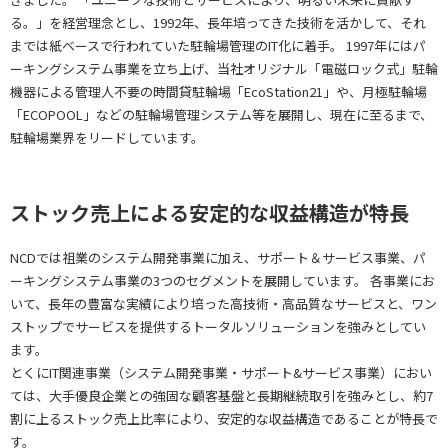
る。」を経営理念とし、1992年、長年培ってきた技術を活かして、それ
までは紙ベースで行われていた駐輪場管理のIT化に着手。 1997年にはパ
ーキングシステム事業を立ち上げ、当社オリジナル「電磁ロック式」駐輪
機器による管理人不要の時間貸駐輪場「EcoStation21」や、月極駐輪場
「ECOPOOL」などの駐輪場管理システム等を展開し、現在に至るまで、
駐輪場業界をリードしています。
ストック売上による安定的な収益構造が特長
NCDでは祖業のシステム開発事業に加え、サポート＆サービス事業、パ
ーキングシステム事業の3つのセグメントを展開しています。 各事業にお
いて、長年の豊富な実績により培った高技術・高品質なサービスと、ワン
ストップでサービスを提供するトータルソリューションを強みとしてい
ます。
とくにIT関連事業（システム開発事業・サポート&サービス事業）におい
ては、大手優良企業との強固な顧客基盤と長期継続取引を強みとし、約7
割に上るストック売上比率により、安定的な収益構造であることが特長で
す。