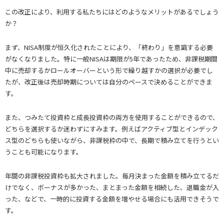
この改正により、利用する私たちにはどのようなメリットがあるでしょう
か？
まず、NISA制度が恒久化されたことにより、「終わり」を意識する必要
がなくなりました。特に一般NISAは期限が5年であったため、非課税期間
中に売却するかロールオーバーという形で繰り越すかの選択が必要でし
たが、改正後は売却時期については自分のペースで決めることができま
す。
また、つみたて投資枠と成長投資枠の両方を使用することができるので、
どちらを選択するか迷わずにすみます。例えばアクティブ型とインデック
ス型のどちらも使いながら、非課税枠の中で、長期で積み立てを行うとい
うことも可能になります。
年間の非課税投資枠も拡大されました。毎月決まった金額を積み立てるだ
けでなく、ボーナスが多かった、まとまった金額を相続した、退職金が入
った、などで、一時的に投資する金額を増やせる場合にも活用できそうで
す。