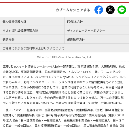
カブヨムをシェアする
個人情報保護方針
FD基本方針
ＭＵＦＧ利益相反管理方針
ディスクロージャーポリシー
勧誘方針
最良執行方針
ご投資にかかる手数料等およびリスクについて
Mitsubishi UFJ eSmart Securities Co., Ltd.
三菱UFJ eスマート証券のホームページ上の一部情報は、東京証券取引所、大阪取引所、株式
会社QUICK、東洋経済新報社、日本経済新聞社、トムソン・ロイター社、モーニングスター
社、株式会社フィスコ、株式会社FXプライムbyGMO、ジャパンエコノミックパルス社、株式
会社みんかぶ、野村インベスター・リレーションズ株式会社からの情報提供をもとに公開し
ております。これらの情報につきましては、営業に利用することはもちろん、第三者へ提供
する目的で情報を加工、再利用及び再配信することを固く禁じます。情報の内容につきまし
ては万全を期しておりますが、その内容を保証するものではありません。万一この情報に基
づいて被ったいかなる損害についても、当社及び情報提供者は一切の責任を負いかねます。
三菱UFJ eスマート証券株式会社 金融商品取引業者登録：関東財務局長（金商）第61号 銀行代
理業許可：関東財務局長（銀代）第8号 電子決済等代行業者登録：関東財務局長（電代）第18
号 加入協会：日本証券業協会・一般社団法人 金融先物取引業協会・一般社団法人 日本ＳＴ
Ｏ協会・一般社団法人 日本投資顧問業協会・一般社団法人 第二種金融商品取引業協会（加