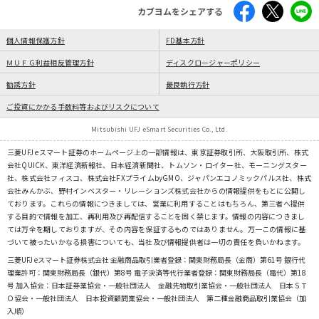
カブヨムをシェアする
個人情報保護方針
FD基本方針
ＭＵＦＧ利益相反管理方針
ディスクロージャーポリシー
勧誘方針
最良執行方針
ご投資にかかる手数料等およびリスクについて
Mitsubishi UFJ eSmart Securities Co., Ltd.
三菱UFJ eスマート証券のホームページ上の一部情報は、東京証券取引所、大阪取引所、株式
会社QUICK、東洋経済新報社、日本経済新聞社、トムソン・ロイター社、モーニングスター
社、株式会社フィスコ、株式会社FXプライムbyGMO、ジャパンエコノミックパルス社、株式
会社みんかぶ、野村インベスター・リレーションズ株式会社からの情報提供をもとに公開し
ております。これらの情報につきましては、営業に利用することはもちろん、第三者へ提供
する目的で情報を加工、再利用及び再配信することを固く禁じます。情報の内容につきまし
ては万全を期しておりますが、その内容を保証するものではありません。万一この情報に基
づいて被ったいかなる損害についても、当社及び情報提供者は一切の責任を負いかねます。
三菱UFJ eスマート証券株式会社 金融商品取引業者登録：関東財務局長（金商）第61号 銀行代
理業許可：関東財務局長（銀代）第8号 電子決済等代行業者登録：関東財務局長（電代）第18
号 加入協会：日本証券業協会・一般社団法人 金融先物取引業協会・一般社団法人 日本ＳＴ
Ｏ協会・一般社団法人 日本投資顧問業協会・一般社団法人 第二種金融商品取引業協会（加
入順）