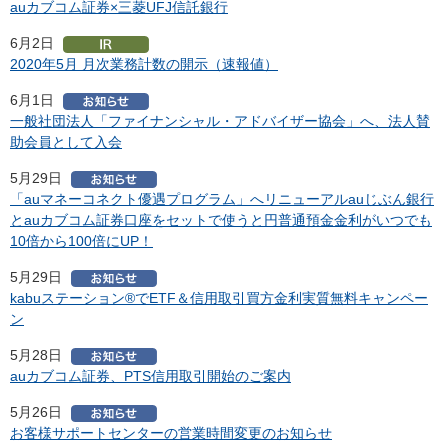
auカブコム証券×三菱UFJ信託銀行
6月2日
2020年5月 月次業務計数の開示（速報値）
6月1日
一般社団法人「ファイナンシャル・アドバイザー協会」へ、法人賛
助会員として入会
5月29日
「auマネーコネクト優遇プログラム」へリニューアルauじぶん銀行
とauカブコム証券口座をセットで使うと円普通預金金利がいつでも
10倍から100倍にUP！
5月29日
kabuステーション®でETF＆信用取引買方金利実質無料キャンペー
ン
5月28日
auカブコム証券、PTS信用取引開始のご案内
5月26日
お客様サポートセンターの営業時間変更のお知らせ