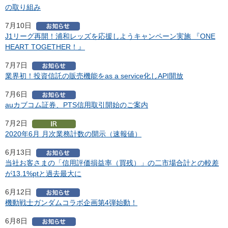
の取り組み
7月10日
J1リーグ再開！浦和レッズを応援しようキャンペーン実施 『ONE
HEART TOGETHER！』
7月7日
業界初！投資信託の販売機能をas a service化しAPI開放
7月6日
auカブコム証券、PTS信用取引開始のご案内
7月2日
2020年6月 月次業務計数の開示（速報値）
6月13日
当社お客さまの「信用評価損益率（買残）」の二市場合計との較差
が13.1%ptと過去最大に
6月12日
機動戦士ガンダムコラボ企画第4弾始動！
6月8日