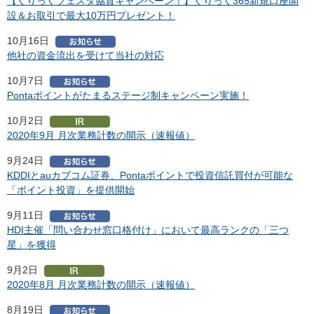
【くりっくフェスタ協賛キャンペーン！】くりっく365新規口座開
設＆お取引で最大10万円プレゼント！
10月16日
他社の資金流出を受けて当社の対応
10月7日
Pontaポイントがたまるステージ制キャンペーン実施！
10月2日
2020年9月 月次業務計数の開示（速報値）
9月24日
KDDIとauカブコム証券、Pontaポイントで投資信託買付が可能な
「ポイント投資」を提供開始
9月11日
HDI主催「問い合わせ窓口格付け」において最高ランクの「三つ
星」を獲得
9月2日
2020年8月 月次業務計数の開示（速報値）
8月19日