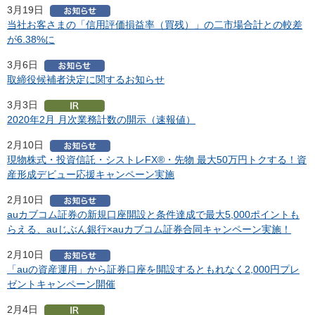
3月19日
当社お客さまの「信用評価損益率（買残）」の二市場合計との較差
が6.38%に
3月6日
取締役候補者決定に関するお知らせ
3月3日
2020年2月 月次業務計数の開示（速報値）
2月10日
現物株式・投資信託・シストレFX®・先物 最大50万円トクする！資
産形成デビュー応援キャンペーン実施
2月10日
auカブコム証券の新規口座開設と条件達成で最大5,000ポイントも
らえる、auじぶん銀行×auカブコム証券合同キャンペーン実施！
2月10日
「auの資産運用」から証券口座を開設するともれなく2,000円プレ
ゼントキャンペーン開催
2月4日