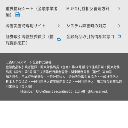
重要情報シート（金融事業者
MUFG利益相反管理方針
編）
障害災害時専用サイト
システム障害時の対応
証券取引等監視委員会〈情
金融商品取引苦情相談窓口
報提供窓口〉
三菱UFJ eスマート証券株式会社
金融商品取引業者登録：関東財務局長（金商）第61号 銀行代理業許可：関東財務
局長（銀代）第8号 電子決済等代行業者登録：関東財務局長（電代）第18号
加入協会：日本証券業協会・一般社団法人 金融先物取引業協会・一般社団法人
日本ＳＴＯ協会・一般社団法人資産運用業協会・一般社団法人 第二種金融商品取
引業協会（加入順）
Mitsubishi UFJ eSmart Securities Co., Ltd. All rights reserved.