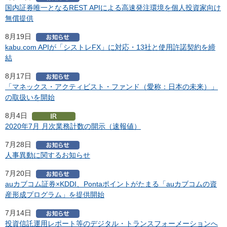
国内証券唯一となるREST APIによる高速発注環境を個人投資家向け
無償提供
8月19日
kabu.com APIが「シストレFX」に対応・13社と使用許諾契約を締
結
8月17日
「マネックス・アクティビスト・ファンド（愛称：日本の未来）」
の取扱いを開始
8月4日
2020年7月 月次業務計数の開示（速報値）
7月28日
人事異動に関するお知らせ
7月20日
auカブコム証券×KDDI、Pontaポイントがたまる「auカブコムの資
産形成プログラム」を提供開始
7月14日
投資信託運用レポート等のデジタル・トランスフォーメーションへ