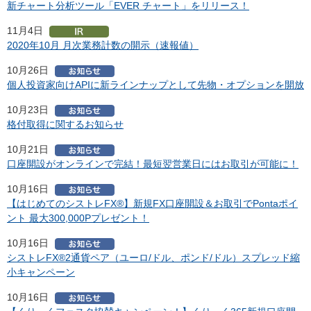
新チャート分析ツール「EVER チャート」をリリース！
11月4日
2020年10月 月次業務計数の開示（速報値）
10月26日
個人投資家向けAPIに新ラインナップとして先物・オプションを開放
10月23日
格付取得に関するお知らせ
10月21日
口座開設がオンラインで完結！最短翌営業日にはお取引が可能に！
10月16日
【はじめてのシストレFX®】新規FX口座開設＆お取引でPontaポイ
ント 最大300,000Pプレゼント！
10月16日
シストレFX®2通貨ペア（ユーロ/ドル、ポンド/ドル）スプレッド縮
小キャンペーン
10月16日