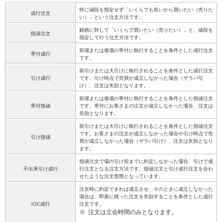
特に値段を指定せず「いくらでも良いから買いたい（売りた
成行注文
い）」という注文方法です。
銘柄に対して「いくらで買いたい（売りたい）」と、値段を
指値注文
指定して行う注文方法です。
前場または後場の寄付に執行することを条件とした成行注文
寄付成行
です。
前引けまたは大引けに執行されることを条件とした成行注文
引け成行
です。引け時点で売買が成立しなかった場合（ザラバ引
け）、注文は失効となります。
前場または後場の寄付に執行することを条件とした指値注文
寄付指値
です。寄付にお客さまの注文が成立しなかった場合、注文は
失効となります。
前引けまたは大引けに執行されることを条件とした指値注文
です。お客さまの注文が成立しなかった場合や引け時点で売
引け指値
買が成立しなかった場合（ザラバ引け）、注文は失効となり
ます。
指値注文で場の引け前までに約定しなかった場合、引けで成
不出来引け成行
行注文となる注文方法です。指値注文と引け成行注文を合わ
せたような注文形態となっています。
注文時に約定できれば成立させ、そのときに成立しなかった
場合は、即座に残った注文を失効することを条件とした成行
IOC成行
注文です。
※
注文は立会時間のみとなります。