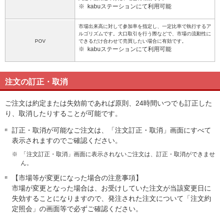
※
kabuステーションにて利用可能
市場出来高に対して参加率を指定し、一定比率で執行するア
ルゴリズムです。大口取引を行う際などで、市場の流動性に
POV
できるだけ合わせて売買したい場合に有効です。
※
kabuステーションにて利用可能
注文の訂正・取消
ご注文は約定または失効前であれば原則、24時間いつでも訂正した
り、取消したりすることが可能です。
訂正・取消が可能なご注文は、「注文訂正・取消」画面にすべて
表示されますのでご確認ください。
※
「注文訂正・取消」画面に表示されないご注文は、訂正・取消ができませ
ん。
【市場等が変更になった場合の注意事項】
市場が変更となった場合は、お受けしていた注文が当該変更日に
失効することになりますので、発注された注文について「注文約
定照会」の画面等で必ずご確認ください。