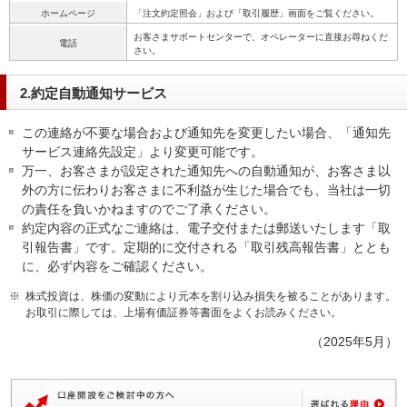
ホームページ
「注文約定照会」および「取引履歴」画面をご覧ください。
お客さまサポートセンターで、オペレーターに直接お尋ねくだ
電話
さい。
2.約定自動通知サービス
この連絡が不要な場合および通知先を変更したい場合、「通知先
サービス連絡先設定」より変更可能です。
万一、お客さまが設定された通知先への自動通知が、お客さま以
外の方に伝わりお客さまに不利益が生じた場合でも、当社は一切
の責任を負いかねますのでご了承ください。
約定内容の正式なご連絡は、電子交付または郵送いたします「取
引報告書」です。定期的に交付される「取引残高報告書」ととも
に、必ず内容をご確認ください。
※
株式投資は、株価の変動により元本を割り込み損失を被ることがあります。
お取引に際しては、上場有価証券等書面をよくお読みください。
（2025年5月）