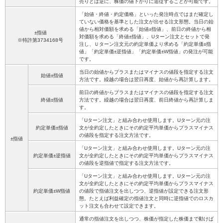
売りとは逆に、株価の値下がりに追従することが可能です。
「始値・終値・約定価格」といった発注時点ではまだ確定し
ていない価格を基準とした注文が出せる注文形態。当日の始
値から相対価額を求める「始値±指値」、前日の終値から相
±指値
対価額を求める「終値±指値」、Uターン注文とセットで発
※特許第3734168号
注し、Ｕターン注文元の約定単価より求める「約定単価±指
値」「約定単価±逆指値」「約定単価±W指値」の発注が可能
です。
当日の始値からプラスまたはマイナスの値段を指定する注文
始値±指値
方法です。繰越の場合は翌日再度、始値から再計算します。
前日の終値からプラスまたはマイナスの値段を指定する注文
終値±指値
方法です。繰越の場合は翌日再度、前日終値から再計算しま
す。
「Uターン注文」と組み合わせ使用します。Uターン元の注
約定単価±指値
文が全約定したときにその約定平均単価からプラスマイナス
の値段を指定する注文方法です。
±指値
「Uターン注文」と組み合わせ使用します。Uターン元の注
約定単価±逆指値
文が全約定したときにその約定平均単価からプラスマイナス
の値段を逆指値で指定する注文方法です。
「Uターン注文」と組み合わせ使用します。Uターン元の注
文が全約定したときにその約定平均単価からプラスマイナス
約定単価±W指値
の値段で指値注文を出しつつ、逆指値が設定できる注文形
態。たとえば利益確定の指値注文と同時に逆指値でのロスカ
ット注文も合わせて設定できます。
通常の指値注文を出しつつ、株価が指定した株価まで動けば