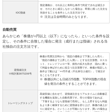
指定価格か、それ以上に有利な条件で約定できれば成立さ
せ、そのときに成立しなかった場合は、即座に残った注文を
IOC指値
失効することを条件とした注文方法です。
※
注文は立会時間のみとなります。
自動売買
あらかじめ「株価が○円以上（以下）になったら」といった条件を設
定し、その条件に合致した場合に発注（成行または指値）される当
社独自の注文方法です。
株価が売買注文時から「指定の価格まで下落したら売り」
「指定の価格まで上昇したら買い」とする注文形態。ロスカ
ット、トレンドフォロー等、損失の拡大を防ぎ、流れに乗っ
て利益を伸ばすために役立つ注文形態です。株価が指定した
逆指値注文
条件まで動けば「××円不成（不出来引け成行）」で発注す
※特許第3875206号
ることもできます。
※
株価以外にも日経225指数、TOPIX指数の現在
値を発注の条件とすることができます。
高値安値に合わせて、逆指値注文をリアルタイムに自動修正
する機能を追加した自動売買です。売りの場合であれば、
「下落するようなら逆指値で売却し、もし上昇するなら利益
トレーリングストップ
をより多く確保するために逆指値を切り上げ、株価の値上が
りに追従する」ということが可能になります。買いの場合は