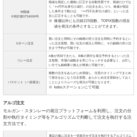
指値を指定した価格に訂正する自動売買です。指値だけでな
く「○○円不出来引け成行」の注文を出しつつ、株価が指定
した条件まで動けば、「××円不出来引け成行」といった注
W指値
文に訂正することも可能です。
※特許第3754009号
※
株価以外にも日経225指数、TOPIX指数の現在
値を発注の条件とすることができます。
買い注文と同時にその銘柄の売り注文を同時に予約するとい
Uターン注文
った注文形態。買い注文の発注と同時に、その銘柄の売り注
文まで予約が可能です。
A株が売却できたら、B株の買付を発注予約するといった注
リレー注文
文形態。市場の値動きを常にウォッチする必要なく、お忙し
い方でも銘柄乗り換えが簡単に可能です。
複数の注文をあらかじめ登録し、任意のタイミングでまとめ
て発注をおこなう注文形態。あらかじめ注文登録をしておく
バスケット（一括発注）
ことによりスムーズな発注が可能となります。
※
kabuステーションにて可能
アルゴ注文
モルガン・スタンレーの発注プラットフォームを利用し、注文の分
割や執行タイミング等をアルゴリズムで判断して注文を執行する注
文方法です。
東証の板に注文を一切表示せず注文を執行するアルゴリズム