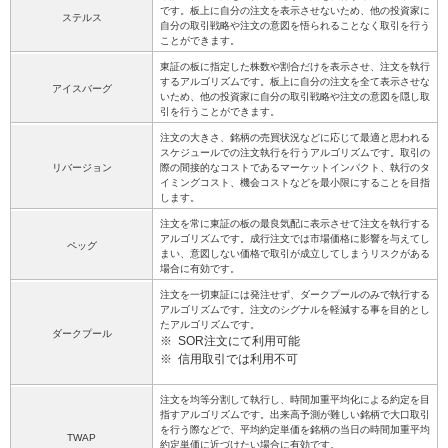
です。板上に自分の注文を表示させないため、他の投資家に
ステルス
自分の取引戦略や注文の意図を悟られることなく取引を行う
ことができます。
東証の板に指定した株数や割合だけを表示させ、注文を執行
するアルゴリズムです。板上に自分の注文を全て表示させな
アイスバーグ
いため、他の投資家に自分の取引戦略や注文の意図を隠し取
引を行うことができます。
注文の大きさ、銘柄の売買状況などに応じて最適と思われる
スケジュールでの注文執行を行うアルゴリズムです。取引の
リバージョン
際の間接的なコストであるマーケットインパクト、執行のタ
イミングコスト、機会コストなどを最小限にすることを目指
します。
注文を常に東証の板の最良気配に表示させて注文を執行する
アルゴリズムです。成行注文では市場価格に影響を与えてし
ペッグ
まい、意図しない価格で取引が成立してしまうリスクがある
場合に有効です。
注文を一切東証には発注せず、ダークプールのみで執行する
アルゴリズムです。注文のシグナルを軽減する事を目的とし
たアルゴリズムです。
ダークプール
※
SOR注文にて利用可能
※
信用取引では利用不可
注文を均等分割して執行し、時間加重平均化による約定を目
指すアルゴリズムです。出来高予測が難しい銘柄で大口取引
を行う際などで、平均約定単価を銘柄の当日の時間加重平均
TWAP
約定単価に近づけたい場合に有効です。