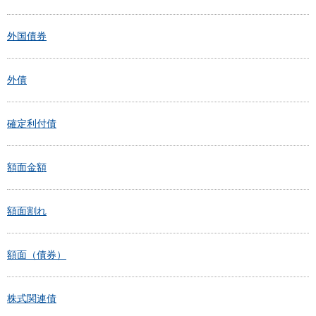
外国債券
外債
確定利付債
額面金額
額面割れ
額面（債券）
株式関連債