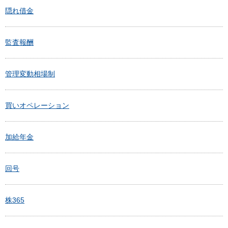
隠れ借金
監査報酬
管理変動相場制
買いオペレーション
加給年金
回号
株365