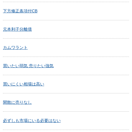
下方修正条項付CB
元本利子分離債
カムワラント
買いたい弱気 売りたい強気
買いにくい相場は高い
閑散に売りなし
必ずしも市場にいる必要はない