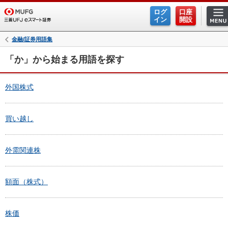
ログ
口座
イン
開設
金融/証券用語集
「か」から始まる用語を探す
外国株式
買い越し
外需関連株
額面（株式）
株価