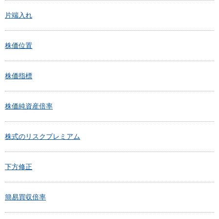
片端入れ
株価位置
株価指標
株価純資産倍率
株式のリスクプレミアム
下方修正
簡易買収倍率