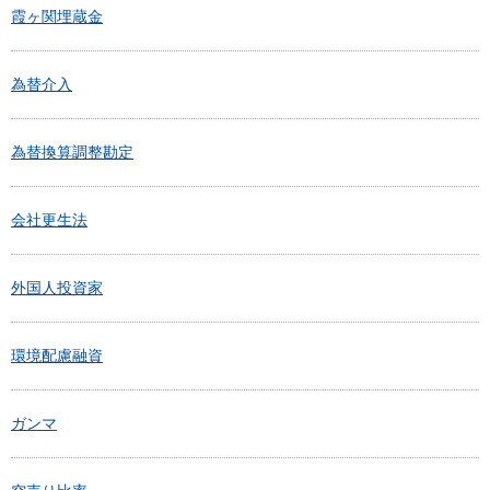
霞ヶ関埋蔵金
為替介入
為替換算調整勘定
会社更生法
外国人投資家
環境配慮融資
ガンマ