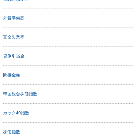
外貨準備高
完全失業率
貸倒引当金
間接金融
韓国総合株価指数
カック40指数
株価指数