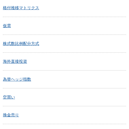
格付推移マトリクス
仮需
株式数比例配分方式
海外直接投資
為替ヘッジ指数
空買い
換金売り