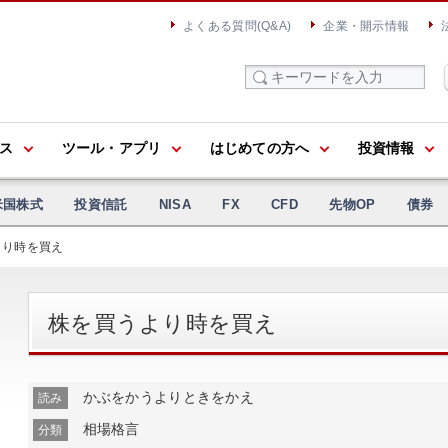
よくある質問(Q&A)
企業・開示情報
ス
ツール・アプリ
はじめての方へ
投資情報
米国株式
投資信託
NISA
FX
CFD
先物OP
債券
より時を買え
株を買うより時を買え
かぶをかうよりときをかえ
読み
相場格言
分類