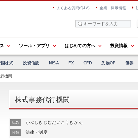
よくある質問(Q&A)
企業・開示情報
ス
ツール・アプリ
はじめての方へ
投資情報
米国株式
投資信託
NISA
FX
CFD
先物OP
債券
代行機関
株式事務代行機関
かぶしきじむだいこうきかん
読み
法律・制度
分類