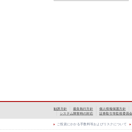
勧誘方針
最良執行方針
個人情報保護方針
システム障害時の対応
証券取引等監視委員
ご投資にかかる手数料等およびリスクについて