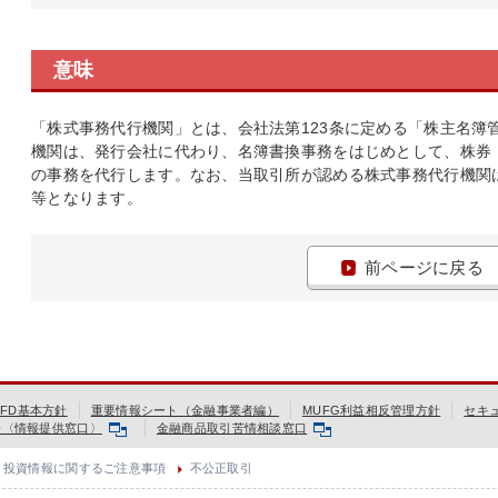
意味
「株式事務代行機関」とは、会社法第123条に定める「株主名簿
機関は、発行会社に代わり、名簿書換事務をはじめとして、株券
の事務を代行します。なお、当取引所が認める株式事務代行機関
等となります。
前ページに戻る
FD基本方針
重要情報シート（金融事業者編）
MUFG利益相反管理方針
セキ
会〈情報提供窓口〉
金融商品取引苦情相談窓口
投資情報に関するご注意事項
不公正取引