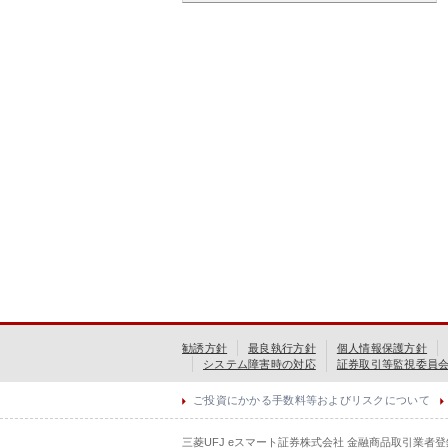
勧誘方針
最良執行方針
個人情報保護方針
システム障害時の対応
証券取引等監視委員
ご投資にかかる手数料等およびリスクについて
三菱UFJ eスマート証券株式会社 金融商品取引業者