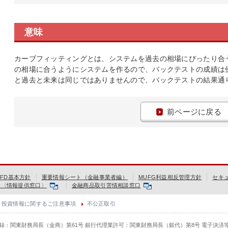
意味
カーブフィッティングとは、システムを過去の相場にぴったり合
の相場に合うようにシステムを作るので、バックテストの成績は
と過去と未来は同じではありませんので、バックテストの結果通
前ページに戻る
FD基本方針
重要情報シート（金融事業者編）
MUFG利益相反管理方針
セキ
会〈情報提供窓口〉
金融商品取引苦情相談窓口
投資情報に関するご注意事項
不公正取引
登録：関東財務局長（金商）第61号 銀行代理業許可：関東財務局長（銀代）第8号 電子決済