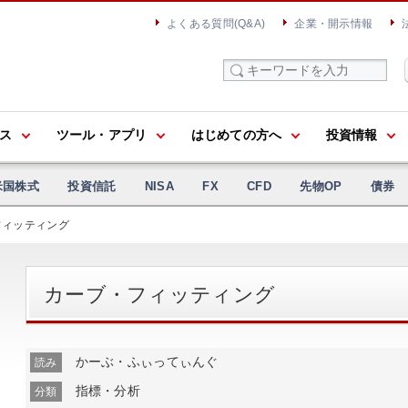
よくある質問(Q&A)
企業・開示情報
ス
ツール・アプリ
はじめての方へ
投資情報
米国株式
投資信託
NISA
FX
CFD
先物OP
債券
フィッティング
カーブ・フィッティング
かーぶ・ふぃってぃんぐ
読み
指標・分析
分類