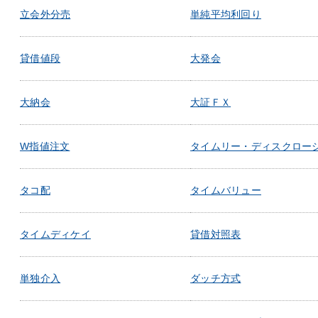
立会外分売
単純平均利回り
貸借値段
大発会
大納会
大証ＦＸ
W指値注文
タイムリー・ディスクロー
タコ配
タイムバリュー
タイムディケイ
貸借対照表
単独介入
ダッチ方式