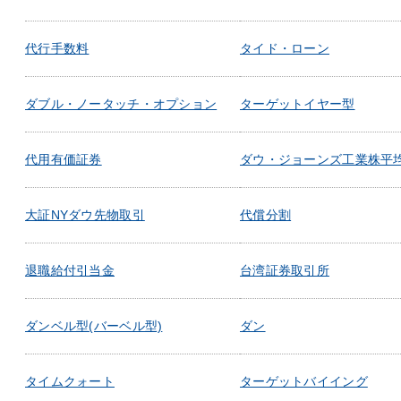
代行手数料
タイド・ローン
ダブル・ノータッチ・オプション
ターゲットイヤー型
代用有価証券
ダウ・ジョーンズ工業株平
大証NYダウ先物取引
代償分割
退職給付引当金
台湾証券取引所
ダンベル型(バーベル型)
ダン
タイムクォート
ターゲットバイイング