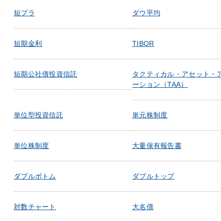
短プラ
ダウ平均
短期金利
TIBOR
短期公社債投資信託
タクティカル・アセット・
ーション（TAA）
単位型投資信託
単元株制度
単位株制度
大量保有報告書
ダブルボトム
ダブルトップ
対数チャート
大名債