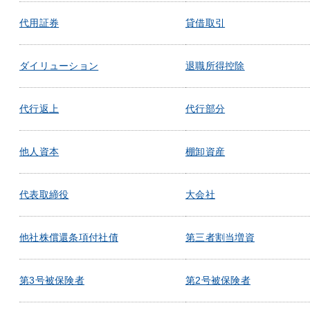
代用証券
貸借取引
ダイリューション
退職所得控除
代行返上
代行部分
他人資本
棚卸資産
代表取締役
大会社
他社株償還条項付社債
第三者割当増資
第3号被保険者
第2号被保険者