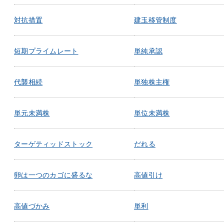
対抗措置
建玉移管制度
短期プライムレート
単純承認
代襲相続
単独株主権
単元未満株
単位未満株
ターゲティッドストック
だれる
卵は一つのカゴに盛るな
高値引け
高値づかみ
単利