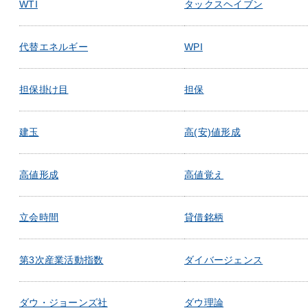
WTI
タックスヘイブン
代替エネルギー
WPI
担保掛け目
担保
建玉
高(安)値形成
高値形成
高値覚え
立会時間
貸借銘柄
第3次産業活動指数
ダイバージェンス
ダウ・ジョーンズ社
ダウ理論