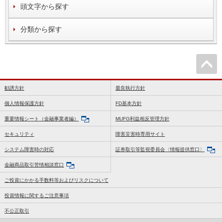
頭文字から探す
分類から探す
勧誘方針
最良執行方針
個人情報保護方針
FD基本方針
重要情報シート（金融事業者編）
MUFG利益相反管理方針
セキュリティ
障害災害時専用サイト
システム障害時の対応
証券取引等監視委員会〈情報提供窓口〉
金融商品取引苦情相談窓口
ご投資にかかる手数料等およびリスクについて
投資情報に関するご注意事項
不公正取引