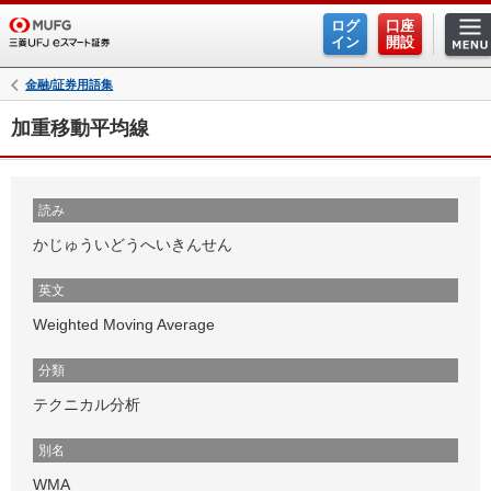
ログ
口座
イン
開設
金融/証券用語集
加重移動平均線
読み
かじゅういどうへいきんせん
英文
Weighted Moving Average
分類
テクニカル分析
別名
WMA