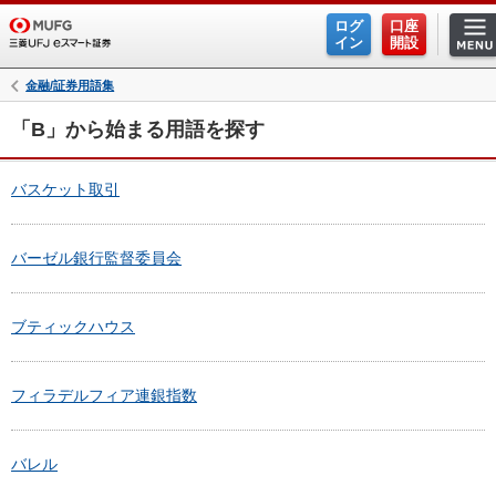
ログ
口座
イン
開設
金融/証券用語集
「B」から始まる用語を探す
バスケット取引
バーゼル銀行監督委員会
ブティックハウス
フィラデルフィア連銀指数
バレル