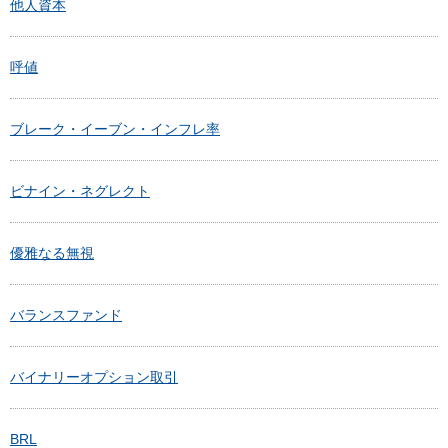
他人資本
呼値
ブレーク・イーブン・インフレ率
ビナイン・ネグレクト
優雅なる無視
バランスファンド
バイナリーオプション取引
BRL