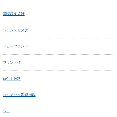
国際収支統計
ベーシスリスク
ベビーファンド
ワラント債
買付手数料
バルチック海運指数
ベア