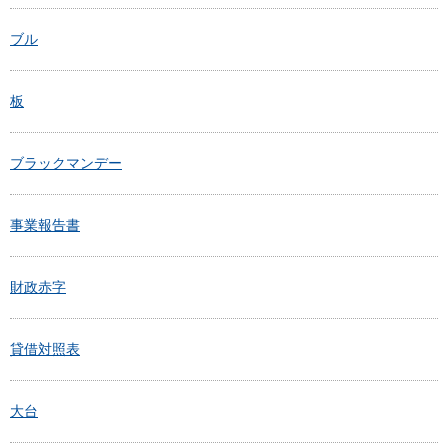
ブル
板
ブラックマンデー
事業報告書
財政赤字
貸借対照表
大台