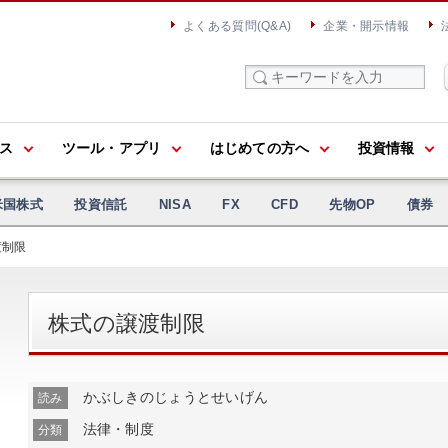
よくある質問(Q&A)
企業・開示情報
ス
ツール・アプリ
はじめての方へ
投資情報
米国株式
投資信託
NISA
FX
CFD
先物OP
債券
渡制限
株式の譲渡制限
かぶしきのじょうとせいげん
読み
法律・制度
分類