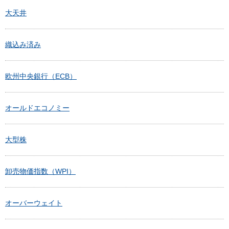
大天井
織込み済み
欧州中央銀行（ECB）
オールドエコノミー
大型株
卸売物価指数（WPI）
オーバーウェイト