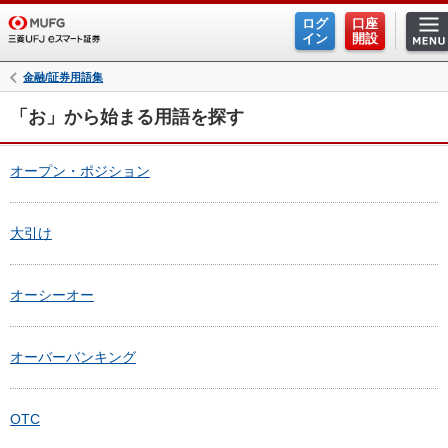
ログ
口座
イン
開設
金融/証券用語集
「お」から始まる用語を探す
オープン・ポジション
大引け
オーシーオー
オーバーバンキング
OTC