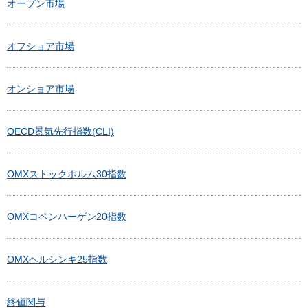
オープン市場
オフショア市場
オンショア市場
OECD景気先行指数(CLI)
OMXストックホルム30指数
OMXコペンハーゲン20指数
OMXヘルシンキ25指数
終値関与