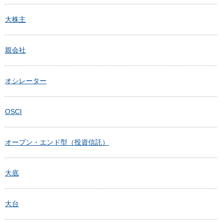
大株主
親会社
オシレーター
OSCI
オープン・エンド型（投資信託）
大底
大台