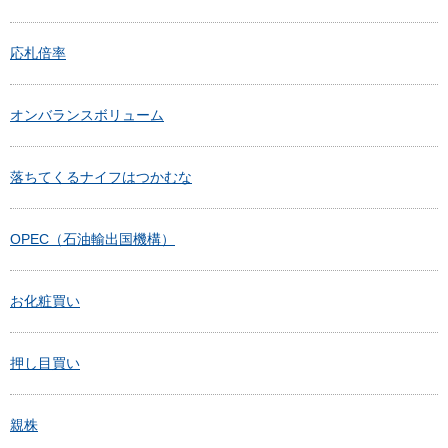
応札倍率
オンバランスボリューム
落ちてくるナイフはつかむな
OPEC（石油輸出国機構）
お化粧買い
押し目買い
親株