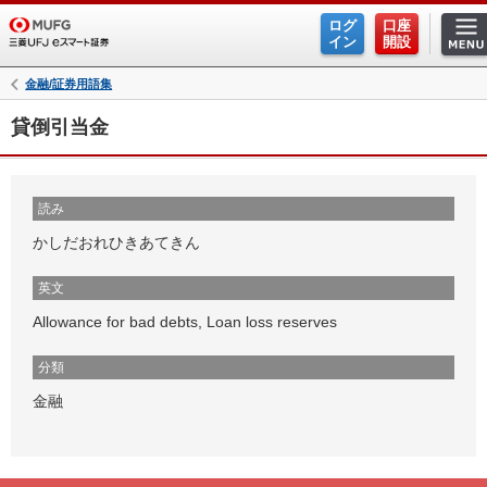
ログ
口座
イン
開設
金融/証券用語集
貸倒引当金
読み
かしだおれひきあてきん
英文
Allowance for bad debts, Loan loss reserves
分類
金融