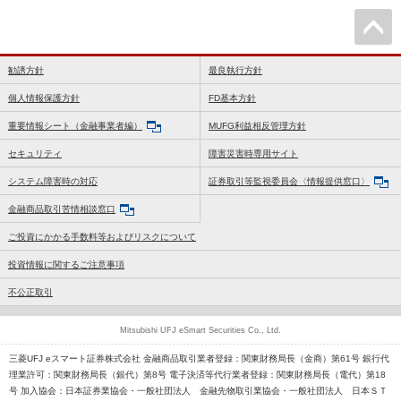
勧誘方針
最良執行方針
個人情報保護方針
FD基本方針
重要情報シート（金融事業者編）
MUFG利益相反管理方針
セキュリティ
障害災害時専用サイト
システム障害時の対応
証券取引等監視委員会〈情報提供窓口〉
金融商品取引苦情相談窓口
ご投資にかかる手数料等およびリスクについて
投資情報に関するご注意事項
不公正取引
Mitsubishi UFJ eSmart Securities Co., Ltd.
三菱UFJ eスマート証券株式会社 金融商品取引業者登録：関東財務局長（金商）第61号 銀行代
理業許可：関東財務局長（銀代）第8号 電子決済等代行業者登録：関東財務局長（電代）第18
号 加入協会：日本証券業協会・一般社団法人 金融先物取引業協会・一般社団法人 日本ＳＴ