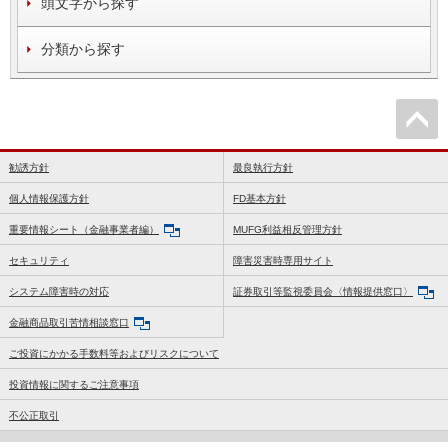
頭文字から探す
分類から探す
勧誘方針
最良執行方針
個人情報保護方針
FD基本方針
重要情報シート（金融事業者編）
MUFG利益相反管理方針
セキュリティ
障害災害時専用サイト
システム障害時の対応
証券取引等監視委員会〈情報提供窓口〉
金融商品取引苦情相談窓口
ご投資にかかる手数料等およびリスクについて
投資情報に関するご注意事項
不公正取引