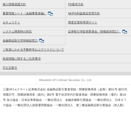
個人情報保護方針
FD基本方針
重要情報シート（金融事業者編）
MUFG利益相反管理方針
セキュリティ
障害災害時専用サイト
システム障害時の対応
証券取引等監視委員会〈情報提供窓口〉
金融商品取引苦情相談窓口
ご投資にかかる手数料等およびリスクについて
投資情報に関するご注意事項
不公正取引
Mitsubishi UFJ eSmart Securities Co., Ltd.
三菱UFJ eスマート証券株式会社 金融商品取引業者登録：関東財務局長（金商）第61号 銀行代
理業許可：関東財務局長（銀代）第8号 電子決済等代行業者登録：関東財務局長（電代）第18
号 加入協会：日本証券業協会・一般社団法人 金融先物取引業協会・一般社団法人 日本ＳＴ
Ｏ協会・一般社団法人資産運用業協会・一般社団法人 第二種金融商品取引業協会（加入順）