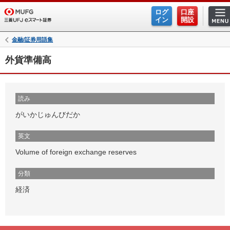
ログ
口座
イン
開設
金融/証券用語集
外貨準備高
読み
がいかじゅんびだか
英文
Volume of foreign exchange reserves
分類
経済