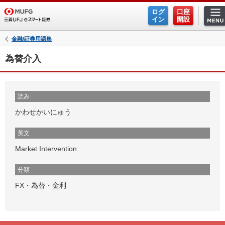
ログ
口座
イン
開設
金融/証券用語集
為替介入
読み
かわせかいにゅう
英文
Market Intervention
分類
FX・為替・金利