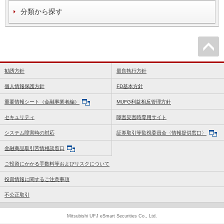
分類から探す
勧誘方針
最良執行方針
個人情報保護方針
FD基本方針
重要情報シート（金融事業者編）
MUFG利益相反管理方針
セキュリティ
障害災害時専用サイト
システム障害時の対応
証券取引等監視委員会〈情報提供窓口〉
金融商品取引苦情相談窓口
ご投資にかかる手数料等およびリスクについて
投資情報に関するご注意事項
不公正取引
Mitsubishi UFJ eSmart Securities Co., Ltd.