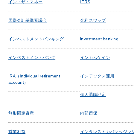
イン・ザ・マネー
IFRS
国際会計基準審議会
金利スワップ
インベストメントバンキング
investment banking
インベストメントバンク
インカムゲイン
IRA（Individual retirement
インデックス運用
account）
個人退職勘定
無形固定資産
内部留保
営業利益
インタレストカバレッジレ