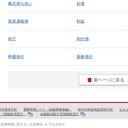
株式持ち合い
起債
投資適格債
利金
利子
利付債
時価発行
新株発行
前ページに戻る
FD基本方針
重要情報シート（金融事業者編）
MUFG利益相反管理方針
セキ
会〈情報提供窓口〉
金融商品取引苦情相談窓口
投資情報に関するご注意事項
不公正取引