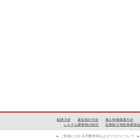
勧誘方針
最良執行方針
個人情報保護方針
システム障害時の対応
証券取引等監視委員
ご投資にかかる手数料等およびリスクについて