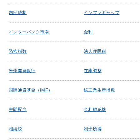
内部統制
インフレギャップ
インターバンク市場
金利
恐怖指数
法人住民税
米州開発銀行
在庫調整
国際通貨基金（IMF）
鉱工業生産指数
中間配当
金利敏感株
相続税
利子所得