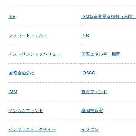
IBF
ISM製造業景況指数（米国
フォワード・テスト
INR
イントリンシックバリュー
国際エネルギー機関
国際金融公社
IOSCO
IMM
投資ファンド
インカムファンド
機関投資家
インフラストラクチャー
イフダン