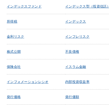
インデックスファンド
インデックス型（投資信託
所得税
インデックス
金利リスク
インフレリスク
株式公開
不良債権
保険会社
イスラム金融
インフォメーションレシオ
内部投資収益率
発行価格
発行価額