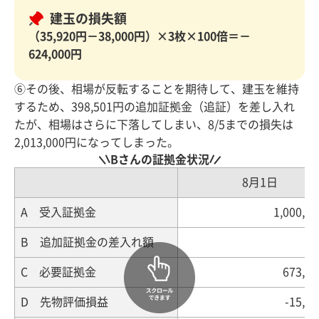
建玉の損失額
（35,920円－38,000円）×3枚×100倍＝－
624,000円
⑥その後、相場が反転することを期待して、建玉を維持
するため、398,501円の追加証拠金（追証）を差し入れ
たが、相場はさらに下落してしまい、8/5までの損失は
2,013,000円になってしまった。
Bさんの証拠金状況
8月1日
A 受入証拠金
1,000,0
B 追加証拠金の差入れ額
C 必要証拠金
673,8
D 先物評価損益
-15,0