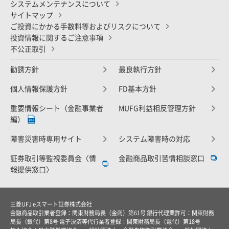
システムメンテナンスについて
サイトマップ
ご投資にかかる手数料等およびリスクについて
投資情報に関するご注意事項
不公正取引
勧誘方針
最良執行方針
個人情報保護方針
FD基本方針
重要情報シート（金融事業者
MUFG利益相反管理方針
編）
障害災害時専用サイト
システム障害時の対応
証券取引等監視委員会〈情
金融商品取引苦情相談窓口
報提供窓口〉
三菱UFJ eスマート証券株式会社
金融商品取引業者登録：関東財務局長（金商）第61号 銀行代理業許可：関東財務
局長（銀代）第8号 電子決済等代行業者登録：関東財務局長（電代）第18号