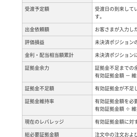
受渡予定額
受渡日の到来して
す。
出金依頼額
お客さまが入力し
評価損益
未決済ポジション
金利・配当相当額累計
未決済ポジション
証拠金余力
証拠金不足までの
有効証拠金額 － 
証拠金不足額
有効証拠金が不足
証拠金維持率
有効証拠金額を必
有効証拠金額 ÷ 維
現在のレバレッジ
有効証拠金額に対
総必要証拠金額
注文中の注文およ