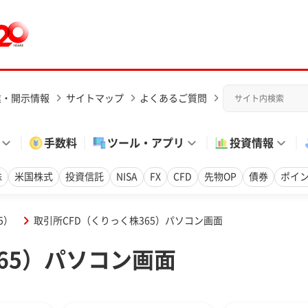
業・開示情報
サイトマップ
よくあるご質問
手数料
ツール・アプリ
投資情報
株
米国株式
投資信託
NISA
FX
CFD
先物OP
債券
ポイ
5）
取引所CFD（くりっく株365）パソコン画面
65）パソコン画面