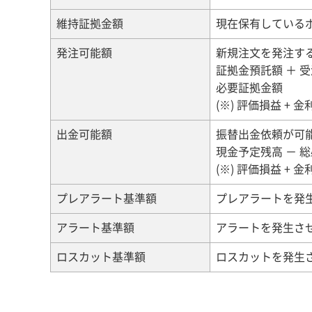
維持証拠金額
現在保有している
発注可能額
新規注文を発注す
証拠金預託額 ＋ 受
必要証拠金額
(※) 評価損益 
出金可能額
振替出金依頼が可
現金予定残高 － 
(※) 評価損益 
プレアラート基準額
プレアラートを発
アラート基準額
アラートを発生さ
ロスカット基準額
ロスカットを発生