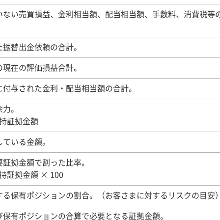
いない売買損益、金利相当額、配当相当額、手数料、消費税等
た振替出金依頼の合計。
の現在の評価損益合計。
に付与された金利・配当相当額の合計。
余力。
維持証拠金額
している金額。
要証拠金額で割った比率。
持証拠金額 × 100
する保有ポジションの割合。（お客さまに対するリスクの目安
び保有ポジションの合算で必要となる証拠金額。