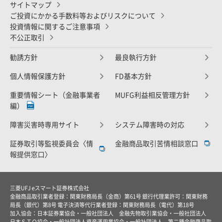
サイトマップ
ご投資にかかる手数料等およびリスクについて
投資情報に関するご注意事項
不公正取引
勧誘方針
最良執行方針
個人情報保護方針
FD基本方針
重要情報シート（金融事業者
MUFG利益相反管理方針
編）
障害災害時専用サイト
システム障害時の対応
証券取引等監視委員会〈情
金融商品取引苦情相談窓口
報提供窓口〉
三菱UFJ eスマート証券株式会社
金融商品取引業者登録：関東財務局長（金商）第61号 銀行代理業許可：関東財務
局長（銀代）第8号 電子決済等代行業者登録：関東財務局長（電代）第18号
加入協会：日本証券業協会・一般社団法人 金融先物取引業協会・一般社団法人
日本ＳＴＯ協会・一般社団法人資産運用業協会・一般社団法人 第二種金融商品取