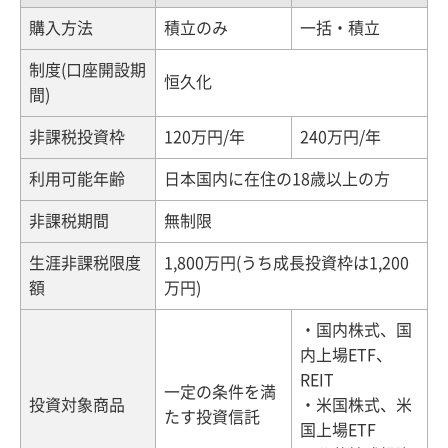
購入方法
積立のみ
一括・積立
制度(口座開設期
恒久化
間)
非課税投資枠
120万円/年
240万円/年
利用可能年齢
日本国内に在住の18歳以上の方
非課税期間
無制限
生涯非課税限度
1,800万円(うち成長投資枠は1,200
額
万円)
・国内株式、国
内上場ETF、
REIT
一定の条件を満
投資対象商品
・米国株式、米
たす投資信託
国上場ETF