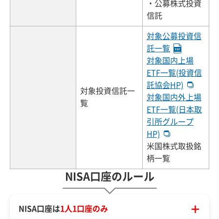
・公募株式投資
信託
対象公募投資信
託一覧
対象国内上場
ETF一覧(投資信
託協会HP)
対象投資信託一
対象国内外上場
覧
ETF一覧(日本取
引所グループ
HP)
米国株式取扱銘
柄一覧
NISA口座のルール
NISA口座は
1人1口座のみ