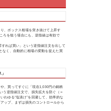
たり、ボックス相場を突き抜けて上昇す
ところを狙う場合にも、逆指値は有効で
で上昇すれば買い」という逆指値注文を出して
となく、自動的に相場の変動を捉えた買
ス」
、買ってすぐに「現在1,030円の銘柄
という逆指値注文で、損失拡大を防ぐ（＝
いわゆる“塩漬け”を回避して、効率的な
プアップ、まずは損失のコントロールから