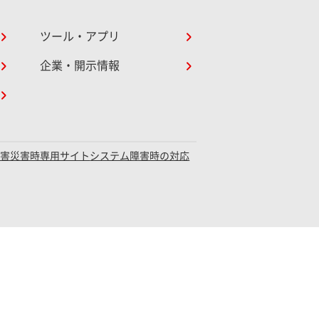
ツール・アプリ
企業・開示情報
障害災害時専用サイト
システム障害時の対応
録：関東財務局長（電代）第18号
社団法人 第二種金融商品取引業協会（加入順）