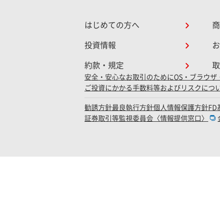
はじめての方へ
商
投資情報
お
約款・規定
取
安全・安心なお取引のために
OS・ブラウザ
ご投資にかかる手数料等およびリスクにつ
勧誘方針
最良執行方針
個人情報保護方針
F
証券取引等監視委員会〈情報提供窓口〉
金融商品取引業者登録：関東財務
加入協会：日本証券業協会・一般社団法人 金