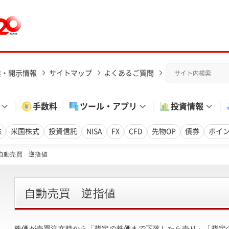
業・開示情報
サイトマップ
よくあるご質問
手数料
ツール・アプリ
投資情報
株
米国株式
投資信託
NISA
FX
CFD
先物OP
債券
ポイ
自動売買 逆指値
自動売買 逆指値
株価が売買注文時から「指定の株価まで下落したら売り」「指定