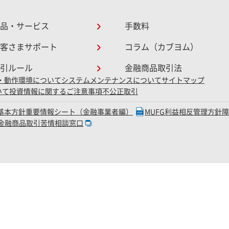
品・サービス
手数料
客さまサポート
コラム（カブヨム）
引ルール
金融商品取引法
・動作環境について
システムメンテナンスについて
サイトマップ
いて
投資情報に関するご注意事項
不公正取引
D基本方針
重要情報シート（金融事業者編）
MUFG利益相反管理方針
金融商品取引苦情相談窓口
三菱UFJ eスマート証券株式会社
局長（金商）第61号 銀行代理業許可：関東財務局長（銀代）第8号 電子決済等代行業者登
融先物取引業協会・一般社団法人 日本ＳＴＯ協会・一般社団法人資産運用業協会・一般
Mitsubishi UFJ eSmart Securities Co., Ltd. All rights reserved.