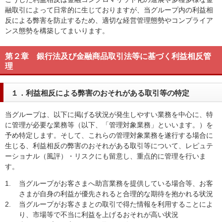
融取引によって日常的に生じておりますが、当グループ内の利益相
反による弊害を防止するため、適切な経営管理態勢やコンプライア
ンス態勢を構築してまいります。
第２章 銀行法及び金融商品取引法等に基づく利益相反管
理
１．利益相反による弊害のおそれがある取引等の特定
当グループは、以下に掲げる状況が発生しやすい業務を中心に、特
に管理が必要な業務等（以下、「管理対象業務」といいます。）を
予め特定します。そして、これらの管理対象業務を遂行する場合に
生じる、利益相反の弊害のおそれがある取引等について、レピュテ
ーショナル（風評）・リスクにも留意し、重点的に管理を行いま
す。
1.
当グループがお客さまへ助言業務を提供している場合等、お客
さまが自身の利益が優先されると合理的な期待を抱かれる状況
2.
当グループがお客さまとの取引で得た情報を利用することによ
り、市場等で不当に利益を上げるおそれが高い状況