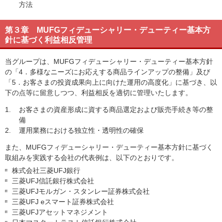
方法
第３章 MUFGフィデューシャリー・デューティー基本方
針に基づく利益相反管理
当グループは、MUFGフィデューシャリー・デューティー基本方針
の「4．多様なニーズにお応えする商品ラインアップの整備」及び
「5．お客さまの投資成果向上に向けた運用の高度化」に基づき、以
下の点等に留意しつつ、利益相反を適切に管理いたします。
1.
お客さまの資産形成に資する商品選定および販売手続き等の整
備
2.
運用業務における独立性・透明性の確保
また、MUFGフィデューシャリー・デューティー基本方針に基づく
取組みを実践する会社の代表例は、以下のとおりです。
株式会社三菱UFJ銀行
三菱UFJ信託銀行株式会社
三菱UFJモルガン・スタンレー証券株式会社
三菱UFJ eスマート証券株式会社
三菱UFJアセットマネジメント