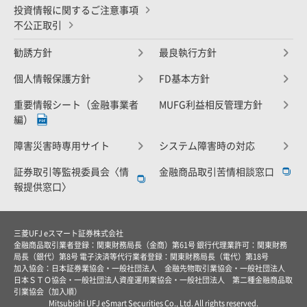
投資情報に関するご注意事項
不公正取引
勧誘方針
最良執行方針
個人情報保護方針
FD基本方針
重要情報シート（金融事業者
MUFG利益相反管理方針
編）
障害災害時専用サイト
システム障害時の対応
証券取引等監視委員会〈情
金融商品取引苦情相談窓口
報提供窓口〉
三菱UFJ eスマート証券株式会社
金融商品取引業者登録：関東財務局長（金商）第61号 銀行代理業許可：関東財務
局長（銀代）第8号 電子決済等代行業者登録：関東財務局長（電代）第18号
加入協会：日本証券業協会・一般社団法人 金融先物取引業協会・一般社団法人
日本ＳＴＯ協会・一般社団法人資産運用業協会・一般社団法人 第二種金融商品取
引業協会（加入順）
Mitsubishi UFJ eSmart Securities Co., Ltd. All rights reserved.