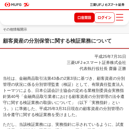
口座開設
ログイン
その他情報開示
顧客資産の分別保管に関する検証業務について
平成25年7月31日
三菱UFJ eスマート証券株式会社
代表執行役社長 齋藤 正勝
当社は、金融商品取引法第43条の2第3項に基づき、顧客資産の分別
管理の状況に係る分別管理監査（検証）として、有限責任監査法人
トーマツによる、日本公認会計士協会の定める業種別委員会実務指
針第40号「金融商品取引業者における顧客資産の分別管理の法令遵
守に関する検証業務の取扱いについて」（以下「実務指針」とい
う。）に準拠した、平成25年3月31日現在の顧客資産の分別管理の
法令遵守に関する検証業務を受けました。
ただし、当該検証業務には、実務指針に示されているように、試査