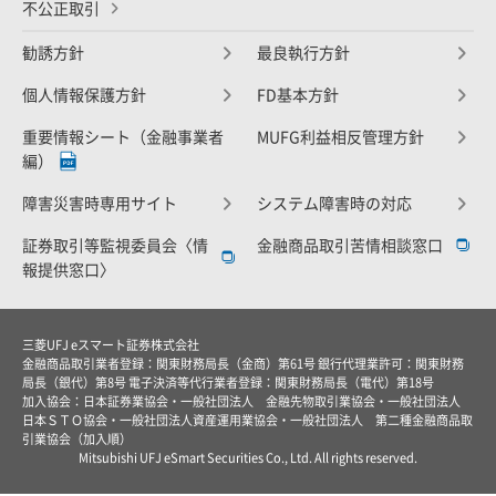
不公正取引
勧誘方針
最良執行方針
個人情報保護方針
FD基本方針
重要情報シート（金融事業者
MUFG利益相反管理方針
編）
障害災害時専用サイト
システム障害時の対応
証券取引等監視委員会〈情
金融商品取引苦情相談窓口
報提供窓口〉
三菱UFJ eスマート証券株式会社
金融商品取引業者登録：関東財務局長（金商）第61号 銀行代理業許可：関東財務
局長（銀代）第8号 電子決済等代行業者登録：関東財務局長（電代）第18号
加入協会：日本証券業協会・一般社団法人 金融先物取引業協会・一般社団法人
日本ＳＴＯ協会・一般社団法人資産運用業協会・一般社団法人 第二種金融商品取
引業協会（加入順）
Mitsubishi UFJ eSmart Securities Co., Ltd. All rights reserved.