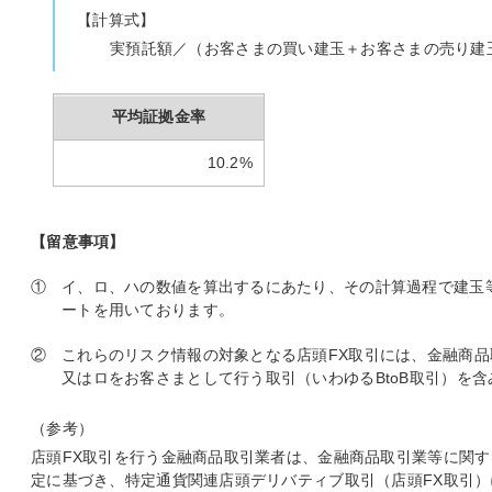
【計算式】
実預託額／（お客さまの買い建玉＋お客さまの売り建玉
平均証拠金率
10.2%
【留意事項】
①
イ、ロ、ハの数値を算出するにあたり、その計算過程で建玉
ートを用いております。
②
これらのリスク情報の対象となる店頭FX取引には、金融商品取
又はロをお客さまとして行う取引（いわゆるBtoB取引）を含
（参考）
店頭FX取引を行う金融商品取引業者は、金融商品取引業等に関する
定に基づき、特定通貨関連店頭デリバティブ取引（店頭FX取引