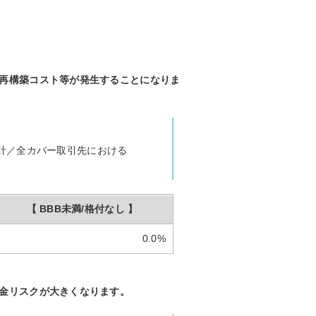
、再構築コスト等が発生することになりま
計／全カバー取引先における
【 BBB未満/格付なし 】
0.0%
収金リスクが大きくなります。