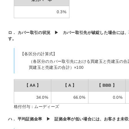
0.3%
ロ． カバー取引の状況 ▶ カバー取引先が破綻した場合には
す。
【各区分の計算式】
（各区分のカバー取引先における買建玉と売建玉の合
買建玉と売建玉の合計）×100
【 AA 】
【 A 】
【 BBB 】
34.0%
66.0%
0.0%
格付付与：ムーディーズ
ハ． 平均証拠金率 ▶ 証拠金率が低い場合には、お客さま未