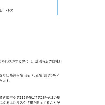
）×100
等を円換算する際には、計測時点の自社レ
引法施行令第1条の8の6第1項第2号イ
みます。
内閣府令第117条第1項第28号の2の規
）に係る上記リスク情報を開示することが