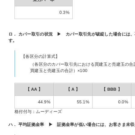
0.3%
ロ． カバー取引の状況 ▶ カバー取引先が破綻した場合には
す。
【各区分の計算式】
（各区分のカバー取引先における買建玉と売建玉の合
買建玉と売建玉の合計）×100
【 AA 】
【 A 】
【 BBB 】
44.9%
55.1%
0.0%
格付付与：ムーディーズ
ハ． 平均証拠金率 ▶ 証拠金率が低い場合には、お客さま未