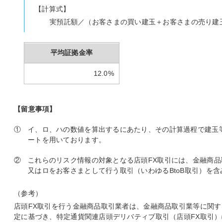
【計算式】
実預託額／（お客さまの買い建玉＋お客さまの売り建玉
平均証拠金率
12.0%
【留意事項】
①
イ、ロ、ハの数値を算出するにあたり、その計算過程で建玉
ートを用いております。
②
これらのリスク情報の対象となる店頭FX取引には、金融商品取
又はロをお客さまとして行う取引（いわゆるBtoB取引）を含
（参考）
店頭FX取引を行う金融商品取引業者は、金融商品取引業等に関する
定に基づき、特定通貨関連店頭デリバティブ取引（店頭FX取引