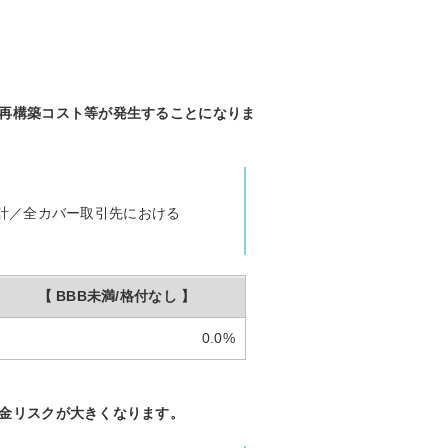
、再構築コスト等が発生することになりま
計／全カバー取引先における
【 BBB未満/格付なし 】
0.0%
収金リスクが大きくなります。