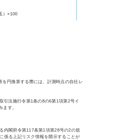
）×100
等を円換算する際には、計測時点の自社レ
引法施行令第1条の8の6第1項第2号イ
みます。
内閣府令第117条第1項第28号の2の規
）に係る上記リスク情報を開示することが