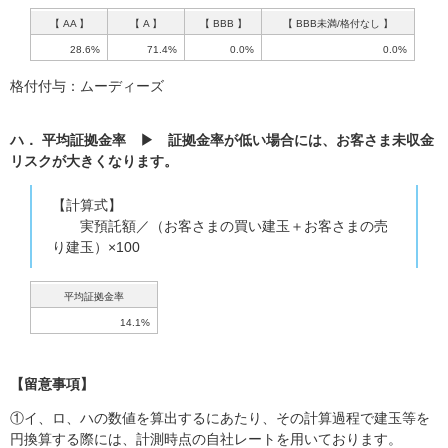
【 AA 】
【 A 】
【 BBB 】
【 BBB未満/格付なし 】
28.6%
71.4%
0.0%
0.0%
格付付与：ムーディーズ
ハ． 平均証拠金率 ▶ 証拠金率が低い場合には、お客さま未収金
リスクが大きくなります。
【計算式】
実預託額／（お客さまの買い建玉＋お客さまの売
り建玉）×100
平均証拠金率
14.1%
【留意事項】
①イ、ロ、ハの数値を算出するにあたり、その計算過程で建玉等を
円換算する際には、計測時点の自社レートを用いております。