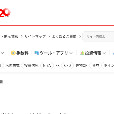
業・開示情報
サイトマップ
よくあるご質問
手数料
ツール・アプリ
投資情報
株
米国株式
投資信託
NISA
FX
CFD
先物OP
債券
ポイ
管