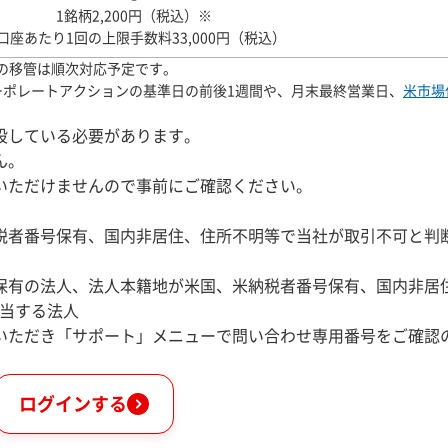
1銘柄2,200円（税込）
※
口座あたり1回の上限手数料33,000円（税込）
の移管は順次対応予定です。
ーポレートアクションの基準日の前後1週間や、月末最終営業日、
米市場
設している必要があります。
ん。
いただけませんので事前にご確認ください。
税者番号保有、国内非居住、住所不明等で当社が取引不可と判
保有の法人、法人本籍地が米国、米納税者番号保有、国内非居
該当する法人
いただき「サポート」メニューで問い合わせ専用番号をご確認
ログインする