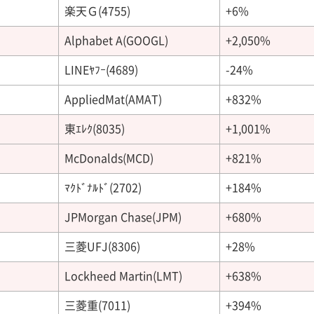
楽天Ｇ(4755)
+6%
Alphabet A(GOOGL)
+2,050%
LINEﾔﾌｰ(4689)
-24%
AppliedMat(AMAT)
+832%
東ｴﾚｸ(8035)
+1,001%
McDonalds(MCD)
+821%
ﾏｸﾄﾞﾅﾙﾄﾞ(2702)
+184%
JPMorgan Chase(JPM)
+680%
三菱UFJ(8306)
+28%
Lockheed Martin(LMT)
+638%
三菱重(7011)
+394%