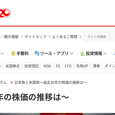
業・開示情報
サイトマップ
よくあるご質問
手数料
ツール・アプリ
投資情報
株
米国株式
投資信託
NISA
FX
CFD
先物OP
債券
ポイ
ラム
日本株と米国株～過去30年の株価の推移は～
年の株価の推移は～