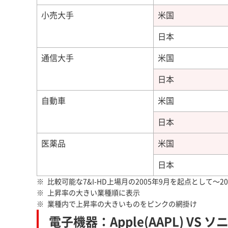
小売大手
米国
日本
通信大手
米国
日本
自動車
米国
日本
医薬品
米国
日本
比較可能な7&I-HD上場月の2005年9月を起点として～2
上昇率の大きい業種順に表示
業種内で上昇率の大きいものをピンクの網掛け
電子機器：Apple(AAPL) VS ソニ