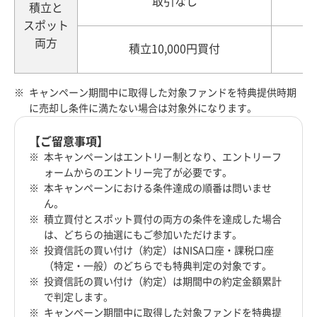
取引なし
積立と
スポット
両方
積立10,000円買付
ス
キャンペーン期間中に取得した対象ファンドを特典提供時期
に売却し条件に満たない場合は対象外になります。
【ご留意事項】
本キャンペーンはエントリー制となり、エントリーフ
ォームからのエントリー完了が必要です。
本キャンペーンにおける条件達成の順番は問いませ
ん。
積立買付とスポット買付の両方の条件を達成した場合
は、どちらの抽選にもご参加いただけます。
投資信託の買い付け（約定）はNISA口座・課税口座
（特定・一般）のどちらでも特典判定の対象です。
投資信託の買い付け（約定）は期間中の約定金額累計
で判定します。
キャンペーン期間中に取得した対象ファンドを特典提