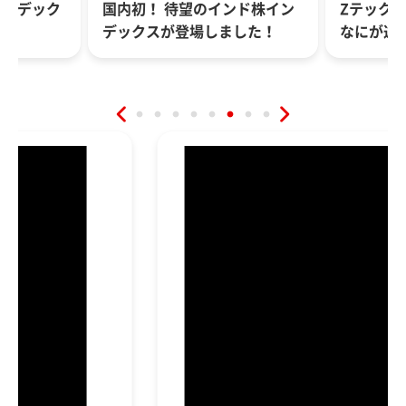
FANG+
ンド株イン
Zテック20登場！FANG+とは
仲間！？
した！
なにが違う？
響を与え