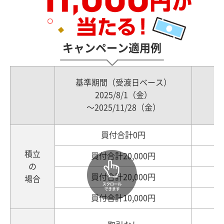
キャンペーン適用例
基準期間（受渡日ベース）
2025/8/1（金）
～2025/11/28（金）
買付合計0円
買
積立
買付合計20,000円
買
の
買付合計20,000円
買
場合
買付合計10,000円
買