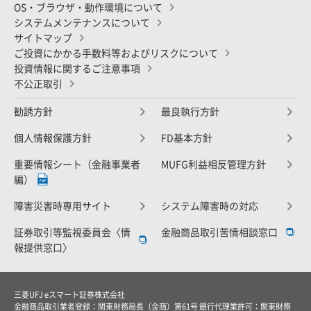
OS・ブラウザ・動作環境について
システムメンテナンスについて
サイトマップ
ご投資にかかる手数料等およびリスクについて
投資情報に関するご注意事項
不公正取引
勧誘方針
最良執行方針
個人情報保護方針
FD基本方針
重要情報シート（金融事業者
MUFG利益相反管理方針
編）
障害災害時専用サイト
システム障害時の対応
証券取引等監視委員会〈情
金融商品取引苦情相談窓口
報提供窓口〉
三菱UFJ eスマート証券株式会社
金融商品取引業者登録：関東財務局長（金商）第61号 銀行代理業許可：関東財務