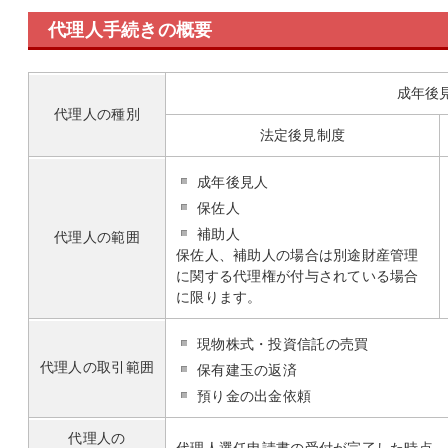
代理人手続きの概要
成年後
代理人の
種別
法定後見制度
成年後見人
保佐人
補助人
代理人の
範囲
保佐人、補助人の場合は別途財産管理
に関する代理権が付与されている場合
に限ります。
現物株式・投資信託の売買
代理人の
取引範囲
保有建玉の返済
預り金の出金依頼
代理人の
代理人選任申請書の受付が完了した時点