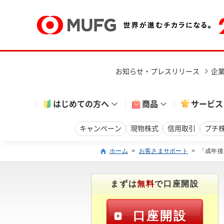
お知らせ・プレスリリース
企
はじめての方へ
商品
サービス
キャンペーン
現物株式
信用取引
プチ
ホーム
>
お客さまサポート
>
「成年後
まずは
無料
で口座開設
口座開設