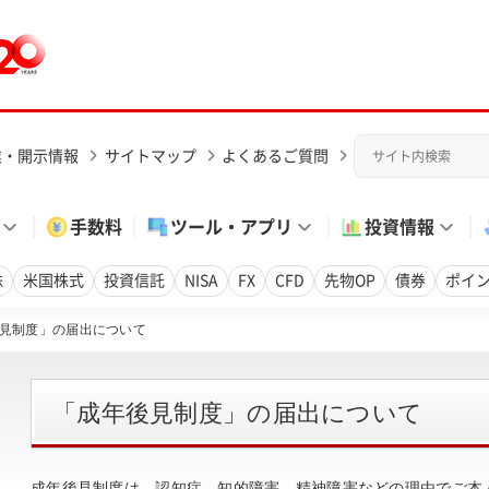
業・開示情報
サイトマップ
よくあるご質問
手数料
ツール・アプリ
投資情報
株
米国株式
投資信託
NISA
FX
CFD
先物OP
債券
ポイ
見制度」の届出について
「成年後見制度」の届出について
成年後見制度は、認知症、知的障害、精神障害などの理由でご本