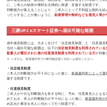
に、ご本人の財産や権利を法律的に保護・支援する制度です。
判断能力が衰えることにより、ご本人にとって不利益な契約を結
ったりすることが無いように、
財産管理や契約などを後見人等が
三菱UFJ eスマート証券へ届出可能な範囲
成年後見制度には、大きく分けて「法定後見制度」と「任意後見
当社へ届出可能な範囲は、以下の
法定後見制度を利用されている
監督人が選任された後の任意後見制度を利用されている方
が対象
※
いずれも、家庭裁判所での審判確定後に当社へお届出ください。
・法定後見制度
ご本人の判断能力が不十分になった後に、
家庭裁判所によって選
援する制度です。
・任意後見制度
ご本人が十分な判断能力を有する時に、予め、任意後見人となる
めておき、本人の判断能力が不十分になった後に、
家庭裁判所が
め定めた事項を本人に代わって行う制度です。