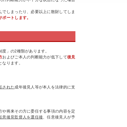
んでしまったり、必要以上に散財してしま
サポートします。
制度」の2種類があります。
方
およびご本人の判断能力が低下して
後見
となります。
任された
成年後見人等が本人を法律的に支
方や将来その方に委任する事項の内容を定
任意後見監督人を選任後
、任意後見人が予