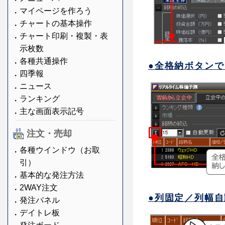
マイページを作ろう
チャートの基本操作
チャート印刷・複製・表
示枚数
各種共通操作
●全格納ボタン
四季報
ニュース
ランキング
主な画面表示記号
注文・売却
各種ウインドウ（お取
引）
基本的な発注方法
2WAY注文
●列固定／列幅
発注パネル
デイトレ板