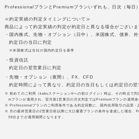
ProfessionalプランとPremiumプランいずれも、日
≪約定実績の判定タイミングについて≫
商品によって約定実績の判定が約定日と異なる場合がございま
・国内株式、先物・オプション（日中）、米国株式、債券、外
約定日の当日に判定
※米国株式は当社の国内約定日を基準
・投資信託
約定日の翌営業日に判定
・先物・オプション（夜間）、FX、CFD
約定時間によって異なり、約定日の当日もしくは約定日の翌
※ 初めてのご利用（kabuステーション®への初ログイン）時は、その時点で判
mプランが適用され、翌月第1営業日の月次判定ではPremiumプランの適用条件
※ Professionalプランのご利用条件である約定回数に、国内信用取引の
※ 月の最終営業日の2営業日前以降に大口優遇プランの条件を達成した場合、Pr
59分までが適用期間となります。