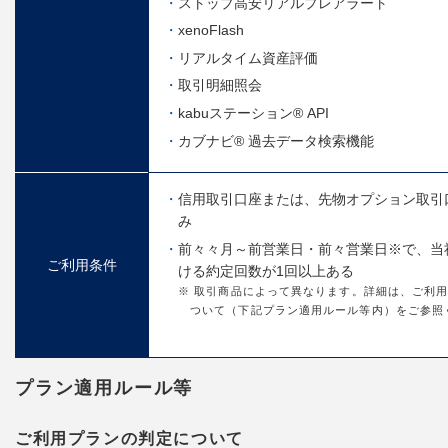
ストップ高安リアルプレアラート
xenoFlash
リアルタイム資産評価
取引明細照会
kabuステーション® API
カブナビ® 過去データ検索機能
信用取引口座または、先物オプション取引
み
前々々月～前営業日・前々営業日※で、当
ご利用条件
ける約定回数が1回以上ある
※ 取引商品によって異なります。詳細は、ご利
ついて（下記プラン適用ルール等内）をご参照
プラン適用ルール等
ご利用プランの判定について