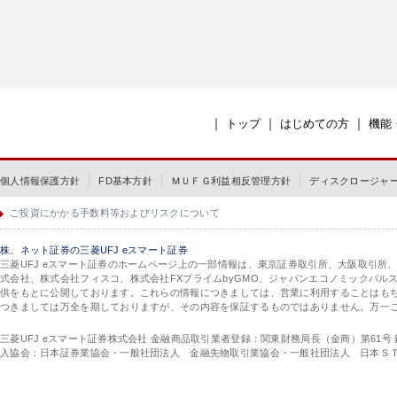
｜
｜
｜
トップ
はじめての方
機能
個人情報保護方針
FD基本方針
ＭＵＦＧ利益相反管理方針
ディスクロージャ
ご投資にかかる手数料等およびリスクについて
株、ネット証券の三菱UFJ eスマート証券
三菱UFJ eスマート証券のホームページ上の一部情報は、東京証券取引所、大阪取引所
式会社、株式会社フィスコ、株式会社FXプライムbyGMO、ジャパンエコノミックパ
供をもとに公開しております。これらの情報につきましては、営業に利用することはも
つきましては万全を期しておりますが、その内容を保証するものではありません。万一
三菱UFJ eスマート証券株式会社 金融商品取引業者登録：関東財務局長（金商）第61号
入協会：日本証券業協会・一般社団法人 金融先物取引業協会・一般社団法人 日本Ｓ