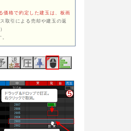
なる価格で約定した建玉は、板画
ウス取引による売却や建玉の返
細
）
す。