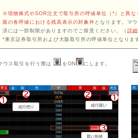
※現物株式やSOR注文で取引所の呼値単位（*）と異
面の各呼値における残高表示の対象外
となります。マ
済には一部制限がありますのでご留意ください。（
詳
*東京証券取引所および大阪取引所の呼値単位となりま
マウス取引を行う際は
をON
にします。