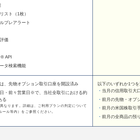
能
リスト（1枚）
ルプレアラート
評価
 API
データ検索機能
は、先物オプション取引口座を開設済み
以下のいずれか1つを
当月の信用取引大
日・前々営業日※で、当社全取引における約
ある
前月の先物・オプシ
て異なります。詳細は、ご利用プランの判定について
前月の米国株取引手
ルール等内）をご参照ください。
前月の全商品の預