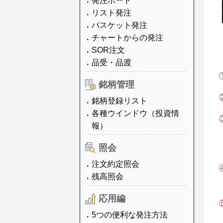
発注ボード
リスト発注
バスケット発注
チャートからの発注
SOR注文
品受・品渡
銘柄管理
銘柄登録リスト
各種ウインドウ（投資情
報）
照会
注文約定照会
残高照会
応用編
5つの便利な発注方法