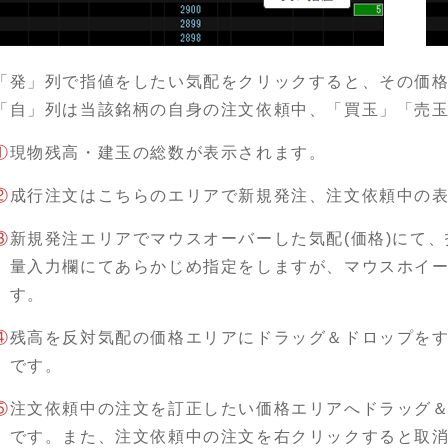
「発」列で指値をしたい気配をクリックすると、その価
「自」列は当該銘柄の自身の注文依頼中、「買玉」「売
①
現物残高・建玉の総数が表示されます。
②
成行注文はこちらのエリアで新規発注、注文依頼中の
③
新規発注エリアでマウスオーバーした気配(価格)にて
量入力欄にてあらかじめ指定をしますが、マウスホイ
す。
④
残高を反対気配の価格エリアにドラッグ＆ドロップを
です。
⑤
注文依頼中の注文を訂正したい価格エリアへドラッグ
です。また、注文依頼中の注文を右クリックすると取