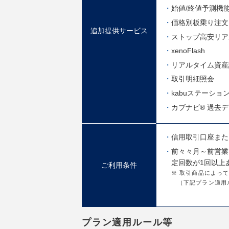
始値/終値予測機
価格別板乗り注文
追加提供サービス
ストップ高安リア
xenoFlash
リアルタイム資産
取引明細照会
kabuステーション®
カブナビ® 過去
信用取引口座また
前々々月～前営業
定回数が1回以上
ご利用条件
※ 取引商品によっ
（下記プラン適用
プラン適用ルール等