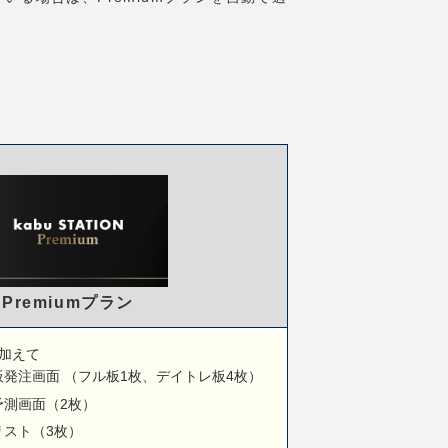
Premiumプラン
ンに加えて
発注画面 （フル板1枚、デイトレ板4枚）
予測画面（2枚）
リスト（3枚）