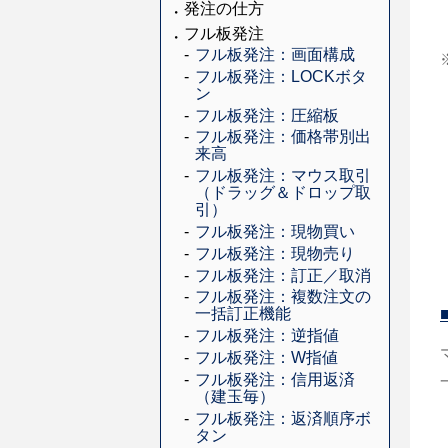
発注の仕方
フル板発注
フル板発注：画面構成
フル板発注：LOCKボタ
ン
フル板発注：圧縮板
フル板発注：価格帯別出
来高
フル板発注：マウス取引
（ドラッグ＆ドロップ取
引）
フル板発注：現物買い
フル板発注：現物売り
フル板発注：訂正／取消
フル板発注：複数注文の
一括訂正機能
フル板発注：逆指値
フル板発注：W指値
フル板発注：信用返済
（建玉毎）
フル板発注：返済順序ボ
タン