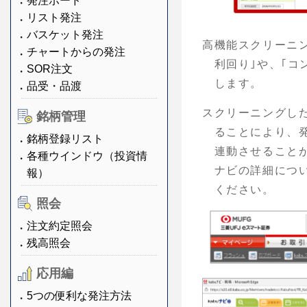
発注ボード
リスト発注
バスケット発注
高機能スクリーニン
チャートからの発注
利回り｣や、｢コ
SOR注文
します。
品受・品渡
スクリーニングした
銘柄管理
ることにより、
銘柄登録リスト
連動させること
各種ウインドウ（投資情
ナビの詳細につ
報）
ください。
照会
注文約定照会
残高照会
応用編
5つの便利な発注方法