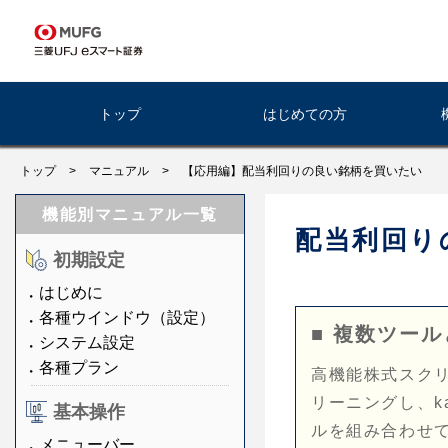
トップ
はじめての方
トップ
>
マニュアル
>
【応用編】配当利回りの良い銘柄を買いたい
機能別マニュアル一覧
配当利回り
初期設定
はじめに
各種ウインドウ（設定）
■ 複数ツー
システム設定
各種プラン
高機能株式スクリ
リーニングし、k
基本操作
ルを組み合わせ
メニューバー