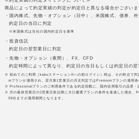
≪約定実績の判定タイミングについて≫
商品によって約定実績の判定が約定日と異なる場合がございま
・国内株式、先物・オプション（日中）、米国株式、債券、外
約定日の当日に判定
※米国株式は当社の国内約定日を基準
・投資信託
約定日の翌営業日に判定
・先物・オプション（夜間）、FX、CFD
約定時間によって異なり、約定日の当日もしくは約定日の翌
※ 初めてのご利用（kabuステーション®への初ログイン）時は、その時点で判
mプランが適用され、翌月第1営業日の月次判定ではPremiumプランの適用条件
※ Professionalプランのご利用条件である約定回数に、国内信用取引の
※ 月の最終営業日の2営業日前以降に大口優遇プランの条件を達成した場合、Pr
59分までが適用期間となります。