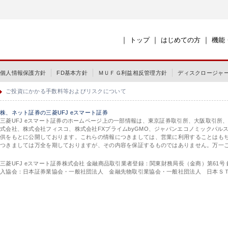
｜
｜
｜
トップ
はじめての方
機能
個人情報保護方針
FD基本方針
ＭＵＦＧ利益相反管理方針
ディスクロージャ
ご投資にかかる手数料等およびリスクについて
株、ネット証券の三菱UFJ eスマート証券
三菱UFJ eスマート証券のホームページ上の一部情報は、東京証券取引所、大阪取引所
式会社、株式会社フィスコ、株式会社FXプライムbyGMO、ジャパンエコノミックパ
供をもとに公開しております。これらの情報につきましては、営業に利用することはも
つきましては万全を期しておりますが、その内容を保証するものではありません。万一
三菱UFJ eスマート証券株式会社 金融商品取引業者登録：関東財務局長（金商）第61号
入協会：日本証券業協会・一般社団法人 金融先物取引業協会・一般社団法人 日本Ｓ