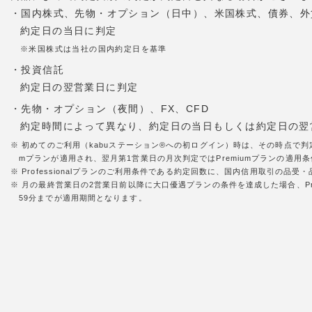
・国内株式、先物・オプション（日中）、米国株式、債券、外
約定日の当日に判定
※米国株式は当社の国内約定日を基準
・投資信託
約定日の翌営業日に判定
・先物・オプション（夜間）、FX、CFD
約定時間によって異なり、約定日の当日もしくは約定日の翌
※ 初めてのご利用（kabuステーション®への初ログイン）時は、その時点で判
mプランが適用され、翌月第1営業日の月次判定ではPremiumプランの適用条件
※ Professionalプランのご利用条件である約定回数に、国内信用取引の
※ 月の最終営業日の2営業日前以降に大口優遇プランの条件を達成した場合、Pr
59分までが適用期間となります。