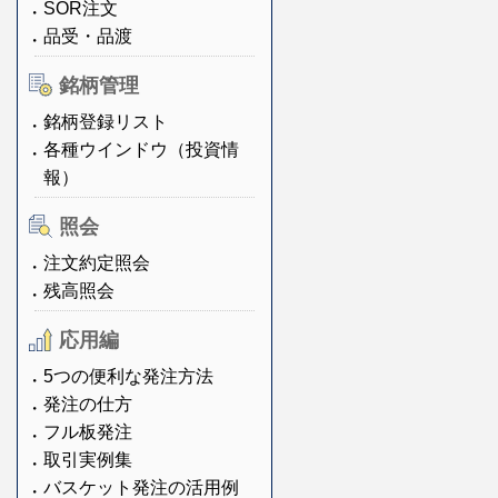
SOR注文
品受・品渡
銘柄管理
銘柄登録リスト
各種ウインドウ（投資情
報）
照会
注文約定照会
残高照会
応用編
5つの便利な発注方法
発注の仕方
フル板発注
取引実例集
バスケット発注の活用例