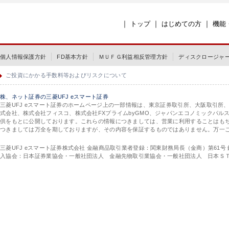
｜
｜
｜
トップ
はじめての方
機能
個人情報保護方針
FD基本方針
ＭＵＦＧ利益相反管理方針
ディスクロージャ
ご投資にかかる手数料等およびリスクについて
株、ネット証券の三菱UFJ eスマート証券
三菱UFJ eスマート証券のホームページ上の一部情報は、東京証券取引所、大阪取引所
式会社、株式会社フィスコ、株式会社FXプライムbyGMO、ジャパンエコノミックパ
供をもとに公開しております。これらの情報につきましては、営業に利用することはも
つきましては万全を期しておりますが、その内容を保証するものではありません。万一
三菱UFJ eスマート証券株式会社 金融商品取引業者登録：関東財務局長（金商）第61号
入協会：日本証券業協会・一般社団法人 金融先物取引業協会・一般社団法人 日本Ｓ