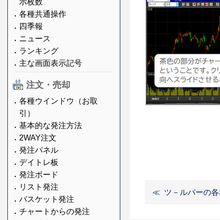
示枚数
各種共通操作
四季報
ニュース
ランキング
主な画面表示記号
注文・売却
各種ウインドウ（お取
引）
基本的な発注方法
2WAY注文
発注パネル
デイトレ板
発注ボード
リスト発注
ツ－ルバーの各
バスケット発注
チャートからの発注