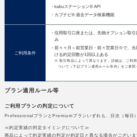
kabuステーション® API
カブナビ® 過去データ検索機能
信用取引口座または、先物オプション取引
み
前々々月～前営業日・前々営業日※で、当
ご利用条件
ける約定回数が1回以上ある
※ 取引商品によって異なります。詳細は、ご利
ついて（下記プラン適用ルール等内）をご参照
プラン適用ルール等
ご利用プランの判定について
ProfessionalプランとPremiumプランいずれも、日
≪約定実績の判定タイミングについて≫
商品によって約定実績の判定が約定日と異なる場合がございま