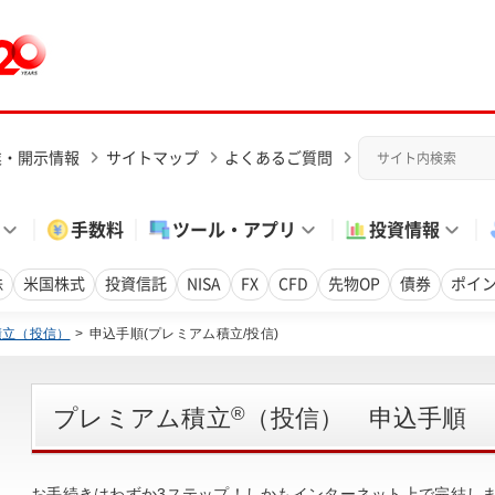
業・開示情報
サイトマップ
よくあるご質問
手数料
ツール・アプリ
投資情報
株
米国株式
投資信託
NISA
FX
CFD
先物OP
債券
ポイ
積立（投信）
申込手順(プレミアム積立/投信)
®
プレミアム積立
（投信） 申込手順
お手続きはわずか3ステップ！しかもインターネット上で完結し